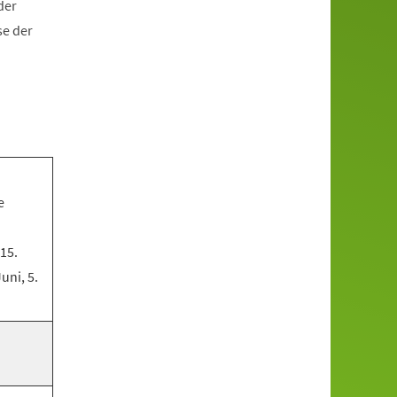
der
se der
e
 15.
Juni, 5.