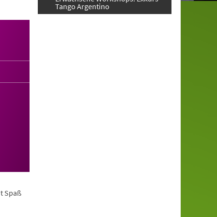
Tango Argentino
it Spaß