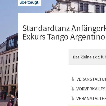
+
1
Standardtanz Anfänger
Exkurs Tango Argentino
Das kleine 1x 1 f
VERANSTALTU
VORVERKAUFS
VERANSTALTE