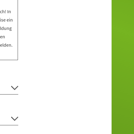
ch! In
ise ein
eldung
den
melden.