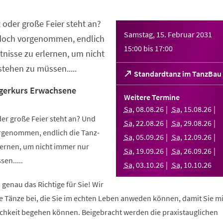
 oder große Feier steht an?
Samstag, 15. Februar 2031
 doch vorgenommen, endlich
15:00
bis
17:00
nisse zu erlernen, um nicht
tehen zu müssen.....
(Öffnet
Standardtanz im TanzBau
in
gerkurs Erwachsene
einem
Weitere Termine
neuen
Sa
,
08
.
08
.
26
Sa
,
15
.
08
.
26
Tab)
er große Feier steht an? Und
Sa
,
22
.
08
.
26
Sa
,
29
.
08
.
26
orgenommen, endlich die Tanz-
Sa
,
05
.
09
.
26
Sa
,
12
.
09
.
26
ernen, um nicht immer nur
Sa
,
19
.
09
.
26
Sa
,
26
.
09
.
26
en.....
Sa
,
03
.
10
.
26
Sa
,
10
.
10
.
26
 genau das Richtige für Sie! Wir
e Tänze bei, die Sie im echten Leben anweden können, damit Sie m
lichkeit begehen können. Beigebracht werden die praxistauglichen