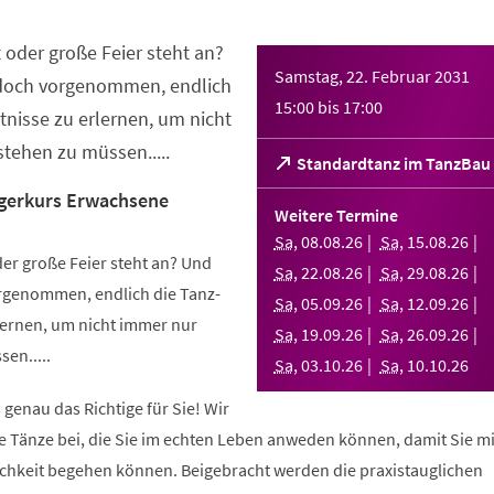
 oder große Feier steht an?
Samstag, 22. Februar 2031
 doch vorgenommen, endlich
15:00
bis
17:00
nisse zu erlernen, um nicht
tehen zu müssen.....
(Öffnet
Standardtanz im TanzBau
in
gerkurs Erwachsene
einem
Weitere Termine
neuen
Sa
,
08
.
08
.
26
Sa
,
15
.
08
.
26
Tab)
er große Feier steht an? Und
Sa
,
22
.
08
.
26
Sa
,
29
.
08
.
26
orgenommen, endlich die Tanz-
Sa
,
05
.
09
.
26
Sa
,
12
.
09
.
26
ernen, um nicht immer nur
Sa
,
19
.
09
.
26
Sa
,
26
.
09
.
26
en.....
Sa
,
03
.
10
.
26
Sa
,
10
.
10
.
26
 genau das Richtige für Sie! Wir
e Tänze bei, die Sie im echten Leben anweden können, damit Sie m
lichkeit begehen können. Beigebracht werden die praxistauglichen