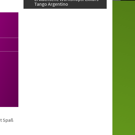
Tango Argentino
it Spaß