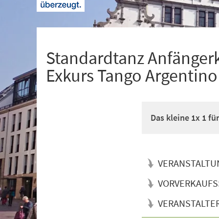
+
1
Standardtanz Anfänger
Exkurs Tango Argentino
Das kleine 1x 1 f
VERANSTALTU
VORVERKAUFS
VERANSTALTE