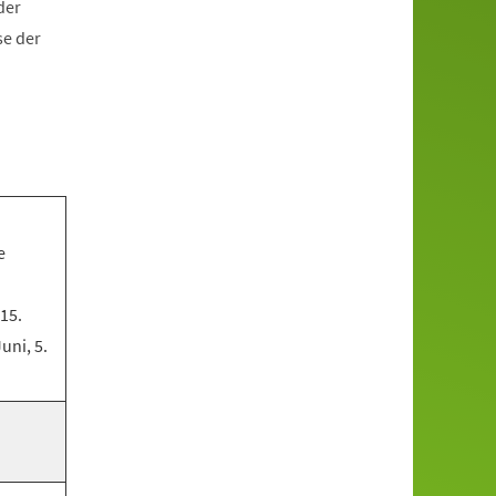
der
se der
e
 15.
Juni, 5.