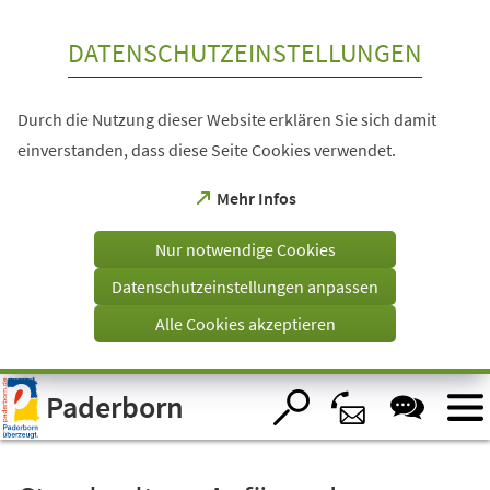
Inhalt anspringen
DATENSCHUTZEINSTELLUNGEN
Durch die Nutzung dieser Website erklären Sie sich damit
einverstanden, dass diese Seite Cookies verwendet.
(Öffnet
Mehr Infos
in
einem
Nur notwendige Cookies
neuen
Tab)
Datenschutzeinstellungen anpassen
Alle Cookies akzeptieren
Visuelle
Paderborn
Assistenzsoftware
öffnen.