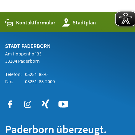
Kontaktformular
(Öffnet
Stadtplan
in
einem
neuen
Tab)
STADT PADERBORN
Am Hoppenhof 33
33104 Paderborn
Telefon:
05251 88-0
Fax:
05251 88-2000
Paderborn überzeugt.