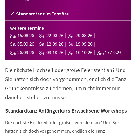
(Öffnet
Standardtanz im TanzBau
in
einem
Weitere Termine
neuen
Sa
,
15
.
08
.
26
Sa
,
22
.
08
.
26
Sa
,
29
.
08
.
26
Tab)
Sa
,
05
.
09
.
26
Sa
,
12
.
09
.
26
Sa
,
19
.
09
.
26
Sa
,
26
.
09
.
26
Sa
,
03
.
10
.
26
Sa
,
10
.
10
.
26
Sa
,
17
.
10
.
26
Die nächste Hochzeit oder große Feier steht an? Und
Sie hatten sich doch vorgenommen, endlich die Tanz-
Grundkenntnisse zu erlernen, um nicht immer nur
daneben stehen zu müssen.....
Standardtanz Anfängerkurs Erwachsene Workshops
Die nächste Hochzeit oder große Feier steht an? Und Sie
hatten sich doch vorgenommen, endlich die Tanz-