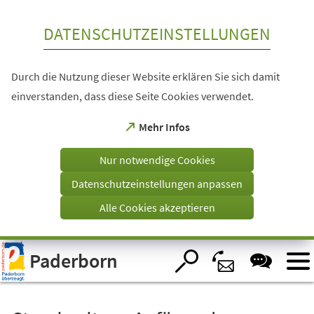
Inhalt anspringen
DATENSCHUTZEINSTELLUNGEN
Durch die Nutzung dieser Website erklären Sie sich damit
einverstanden, dass diese Seite Cookies verwendet.
(Öffnet
Mehr Infos
in
einem
Nur notwendige Cookies
neuen
Tab)
Datenschutzeinstellungen anpassen
Alle Cookies akzeptieren
Visuelle
Paderborn
Assistenzsoftware
öffnen.