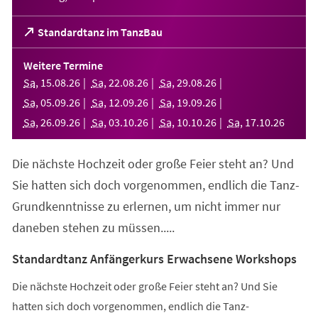
(Öffnet
Standardtanz im TanzBau
in
einem
Weitere Termine
neuen
Sa
,
15
.
08
.
26
Sa
,
22
.
08
.
26
Sa
,
29
.
08
.
26
Tab)
Sa
,
05
.
09
.
26
Sa
,
12
.
09
.
26
Sa
,
19
.
09
.
26
Sa
,
26
.
09
.
26
Sa
,
03
.
10
.
26
Sa
,
10
.
10
.
26
Sa
,
17
.
10
.
26
Die nächste Hochzeit oder große Feier steht an? Und
Sie hatten sich doch vorgenommen, endlich die Tanz-
Grundkenntnisse zu erlernen, um nicht immer nur
daneben stehen zu müssen.....
Standardtanz Anfängerkurs Erwachsene Workshops
Die nächste Hochzeit oder große Feier steht an? Und Sie
hatten sich doch vorgenommen, endlich die Tanz-