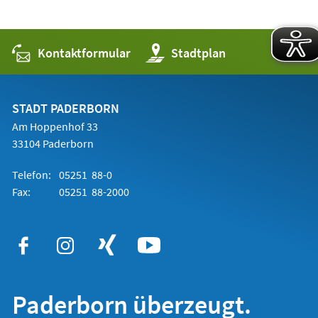
Kontaktformular
(Öffnet
Stadtplan
in
einem
neuen
Tab)
STADT PADERBORN
Am Hoppenhof 33
33104 Paderborn
Telefon:
05251 88-0
Fax:
05251 88-2000
Paderborn überzeugt.