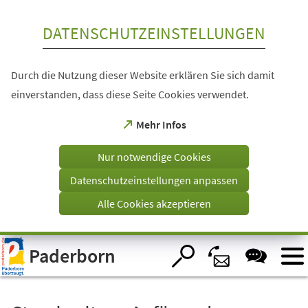
Inhalt anspringen
DATENSCHUTZEINSTELLUNGEN
Durch die Nutzung dieser Website erklären Sie sich damit
einverstanden, dass diese Seite Cookies verwendet.
(Öffnet
Mehr Infos
in
einem
Nur notwendige Cookies
neuen
Tab)
Datenschutzeinstellungen anpassen
Alle Cookies akzeptieren
Visuelle
Paderborn
Assistenzsoftware
öffnen.