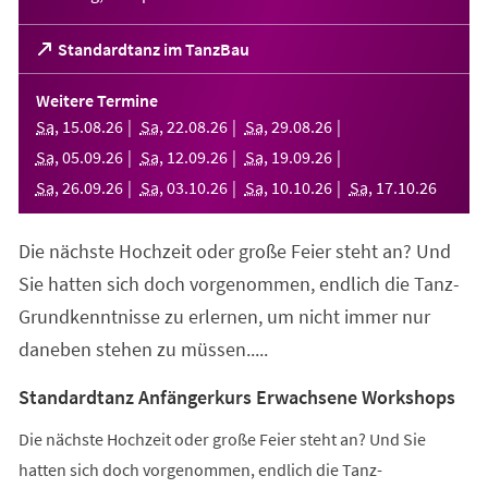
(Öffnet
Standardtanz im TanzBau
in
einem
Weitere Termine
neuen
Sa
,
15
.
08
.
26
Sa
,
22
.
08
.
26
Sa
,
29
.
08
.
26
Tab)
Sa
,
05
.
09
.
26
Sa
,
12
.
09
.
26
Sa
,
19
.
09
.
26
Sa
,
26
.
09
.
26
Sa
,
03
.
10
.
26
Sa
,
10
.
10
.
26
Sa
,
17
.
10
.
26
Die nächste Hochzeit oder große Feier steht an? Und
Sie hatten sich doch vorgenommen, endlich die Tanz-
Grundkenntnisse zu erlernen, um nicht immer nur
daneben stehen zu müssen.....
Standardtanz Anfängerkurs Erwachsene Workshops
Die nächste Hochzeit oder große Feier steht an? Und Sie
hatten sich doch vorgenommen, endlich die Tanz-