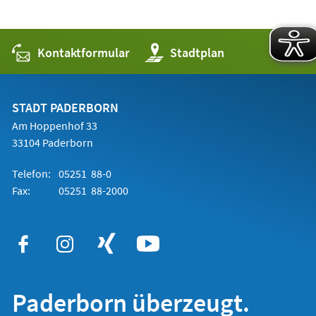
Kontaktformular
(Öffnet
Stadtplan
in
einem
neuen
Tab)
STADT PADERBORN
Am Hoppenhof 33
33104 Paderborn
Telefon:
05251 88-0
Fax:
05251 88-2000
Paderborn überzeugt.