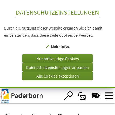
Inhalt anspringen
DATENSCHUTZEINSTELLUNGEN
Durch die Nutzung dieser Website erklären Sie sich damit
einverstanden, dass diese Seite Cookies verwendet.
(Öffnet
Mehr Infos
in
einem
Nur notwendige Cookies
neuen
Tab)
Datenschutzeinstellungen anpassen
Alle Cookies akzeptieren
Visuelle
Paderborn
Assistenzsoftware
öffnen.