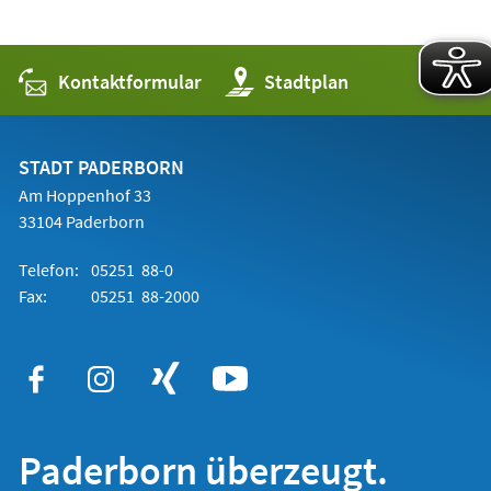
Kontaktformular
(Öffnet
Stadtplan
in
einem
neuen
Tab)
STADT PADERBORN
Am Hoppenhof 33
33104 Paderborn
Telefon:
05251 88-0
Fax:
05251 88-2000
Paderborn überzeugt.