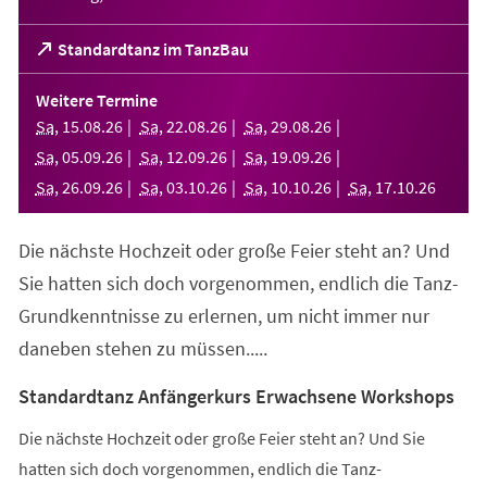
(Öffnet
Standardtanz im TanzBau
in
einem
Weitere Termine
neuen
Sa
,
15
.
08
.
26
Sa
,
22
.
08
.
26
Sa
,
29
.
08
.
26
Tab)
Sa
,
05
.
09
.
26
Sa
,
12
.
09
.
26
Sa
,
19
.
09
.
26
Sa
,
26
.
09
.
26
Sa
,
03
.
10
.
26
Sa
,
10
.
10
.
26
Sa
,
17
.
10
.
26
Die nächste Hochzeit oder große Feier steht an? Und
Sie hatten sich doch vorgenommen, endlich die Tanz-
Grundkenntnisse zu erlernen, um nicht immer nur
daneben stehen zu müssen.....
Standardtanz Anfängerkurs Erwachsene Workshops
Die nächste Hochzeit oder große Feier steht an? Und Sie
hatten sich doch vorgenommen, endlich die Tanz-