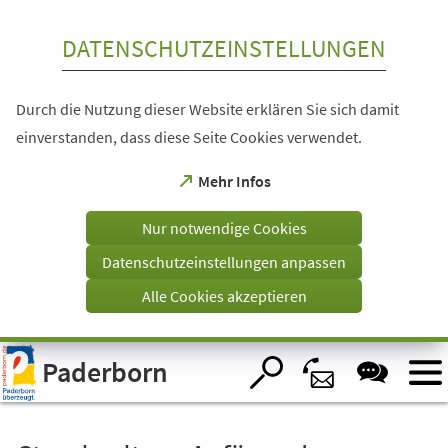
Inhalt anspringen
DATENSCHUTZEINSTELLUNGEN
Durch die Nutzung dieser Website erklären Sie sich damit
einverstanden, dass diese Seite Cookies verwendet.
(Öffnet
Mehr Infos
in
einem
Nur notwendige Cookies
neuen
Tab)
Datenschutzeinstellungen anpassen
Alle Cookies akzeptieren
Visuelle
Paderborn
Assistenzsoftware
öffnen.