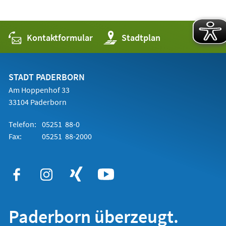
Kontaktformular
(Öffnet
Stadtplan
in
einem
neuen
Tab)
STADT PADERBORN
Am Hoppenhof 33
33104 Paderborn
Telefon:
05251 88-0
Fax:
05251 88-2000
Paderborn überzeugt.