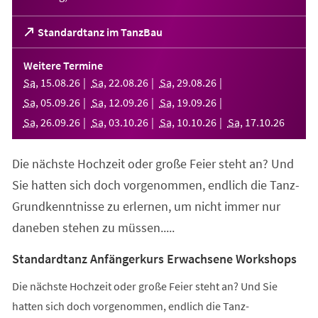
(Öffnet
Standardtanz im TanzBau
in
einem
Weitere Termine
neuen
Sa
,
15
.
08
.
26
Sa
,
22
.
08
.
26
Sa
,
29
.
08
.
26
Tab)
Sa
,
05
.
09
.
26
Sa
,
12
.
09
.
26
Sa
,
19
.
09
.
26
Sa
,
26
.
09
.
26
Sa
,
03
.
10
.
26
Sa
,
10
.
10
.
26
Sa
,
17
.
10
.
26
Die nächste Hochzeit oder große Feier steht an? Und
Sie hatten sich doch vorgenommen, endlich die Tanz-
Grundkenntnisse zu erlernen, um nicht immer nur
daneben stehen zu müssen.....
Standardtanz Anfängerkurs Erwachsene Workshops
Die nächste Hochzeit oder große Feier steht an? Und Sie
hatten sich doch vorgenommen, endlich die Tanz-