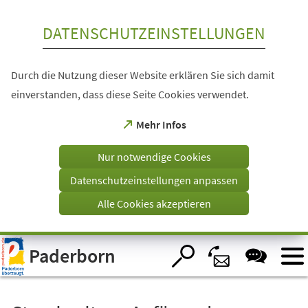
Inhalt anspringen
DATENSCHUTZEINSTELLUNGEN
Durch die Nutzung dieser Website erklären Sie sich damit
einverstanden, dass diese Seite Cookies verwendet.
(Öffnet
Mehr Infos
in
einem
Nur notwendige Cookies
neuen
Tab)
Datenschutzeinstellungen anpassen
Alle Cookies akzeptieren
Visuelle
Paderborn
Assistenzsoftware
öffnen.