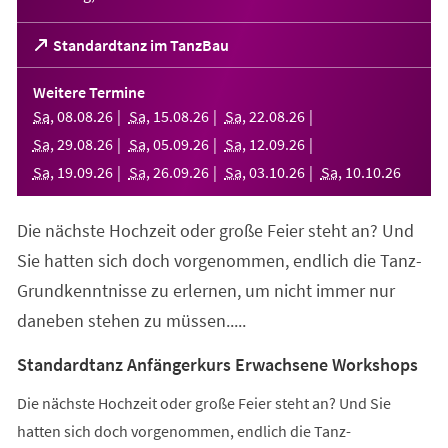
(Öffnet
Standardtanz im TanzBau
in
einem
Weitere Termine
neuen
Sa
,
08
.
08
.
26
Sa
,
15
.
08
.
26
Sa
,
22
.
08
.
26
Tab)
Sa
,
29
.
08
.
26
Sa
,
05
.
09
.
26
Sa
,
12
.
09
.
26
Sa
,
19
.
09
.
26
Sa
,
26
.
09
.
26
Sa
,
03
.
10
.
26
Sa
,
10
.
10
.
26
Die nächste Hochzeit oder große Feier steht an? Und
Sie hatten sich doch vorgenommen, endlich die Tanz-
Grundkenntnisse zu erlernen, um nicht immer nur
daneben stehen zu müssen.....
Standardtanz Anfängerkurs Erwachsene Workshops
Die nächste Hochzeit oder große Feier steht an? Und Sie
hatten sich doch vorgenommen, endlich die Tanz-