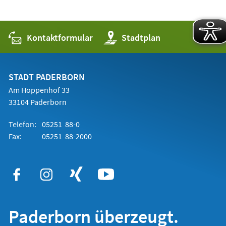
Kontaktformular
(Öffnet
Stadtplan
in
einem
neuen
Tab)
STADT PADERBORN
Am Hoppenhof 33
33104 Paderborn
Telefon:
05251 88-0
Fax:
05251 88-2000
Paderborn überzeugt.