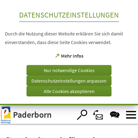
Inhalt anspringen
DATENSCHUTZEINSTELLUNGEN
Durch die Nutzung dieser Website erklären Sie sich damit
einverstanden, dass diese Seite Cookies verwendet.
(Öffnet
Mehr Infos
in
einem
Nur notwendige Cookies
neuen
Tab)
Datenschutzeinstellungen anpassen
Alle Cookies akzeptieren
Visuelle
Paderborn
Assistenzsoftware
öffnen.