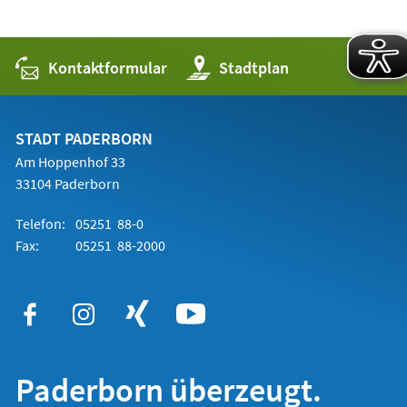
Kontaktformular
(Öffnet
Stadtplan
in
einem
neuen
Tab)
STADT PADERBORN
Am Hoppenhof 33
33104 Paderborn
Telefon:
05251 88-0
Fax:
05251 88-2000
Paderborn überzeugt.