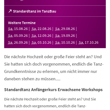
(Öffnet
Standardtanz im TanzBau
in
einem
Weitere Termine
neuen
Sa
,
15
.
08
.
26
Sa
,
22
.
08
.
26
Sa
,
29
.
08
.
26
Tab)
Sa
,
05
.
09
.
26
Sa
,
12
.
09
.
26
Sa
,
19
.
09
.
26
Sa
,
26
.
09
.
26
Sa
,
03
.
10
.
26
Sa
,
10
.
10
.
26
Sa
,
17
.
10
.
26
Die nächste Hochzeit oder große Feier steht an? Und
Sie hatten sich doch vorgenommen, endlich die Tanz-
Grundkenntnisse zu erlernen, um nicht immer nur
daneben stehen zu müssen.....
Standardtanz Anfängerkurs Erwachsene Workshops
Die nächste Hochzeit oder große Feier steht an? Und Sie
hatten sich doch vorgenommen, endlich die Tanz-