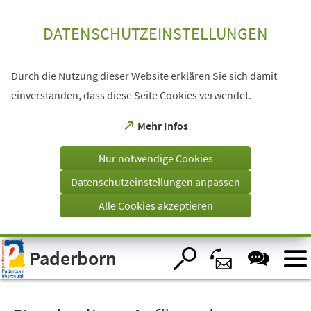
Inhalt anspringen
DATENSCHUTZEINSTELLUNGEN
Durch die Nutzung dieser Website erklären Sie sich damit
einverstanden, dass diese Seite Cookies verwendet.
(Öffnet
Mehr Infos
in
einem
Nur notwendige Cookies
neuen
Tab)
Datenschutzeinstellungen anpassen
Alle Cookies akzeptieren
Visuelle
Paderborn
Assistenzsoftware
öffnen.