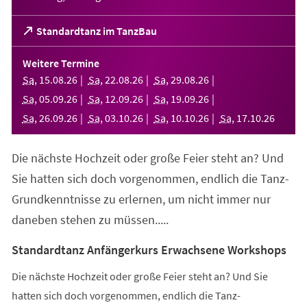
(Öffnet
Standardtanz im TanzBau
in
einem
Weitere Termine
neuen
Sa
,
15
.
08
.
26
Sa
,
22
.
08
.
26
Sa
,
29
.
08
.
26
Tab)
Sa
,
05
.
09
.
26
Sa
,
12
.
09
.
26
Sa
,
19
.
09
.
26
Sa
,
26
.
09
.
26
Sa
,
03
.
10
.
26
Sa
,
10
.
10
.
26
Sa
,
17
.
10
.
26
Die nächste Hochzeit oder große Feier steht an? Und
Sie hatten sich doch vorgenommen, endlich die Tanz-
Grundkenntnisse zu erlernen, um nicht immer nur
daneben stehen zu müssen.....
Standardtanz Anfängerkurs Erwachsene Workshops
Die nächste Hochzeit oder große Feier steht an? Und Sie
hatten sich doch vorgenommen, endlich die Tanz-