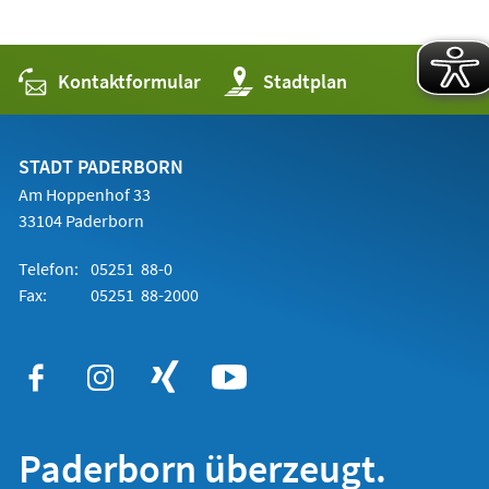
Kontaktformular
(Öffnet
Stadtplan
in
einem
neuen
Tab)
STADT PADERBORN
Am Hoppenhof 33
33104 Paderborn
Telefon:
05251 88-0
Fax:
05251 88-2000
Paderborn überzeugt.