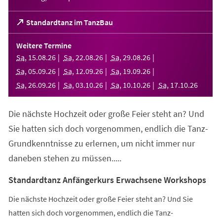
(Öffnet
Standardtanz im TanzBau
in
einem
Weitere Termine
neuen
Sa
,
15
.
08
.
26
Sa
,
22
.
08
.
26
Sa
,
29
.
08
.
26
Tab)
Sa
,
05
.
09
.
26
Sa
,
12
.
09
.
26
Sa
,
19
.
09
.
26
Sa
,
26
.
09
.
26
Sa
,
03
.
10
.
26
Sa
,
10
.
10
.
26
Sa
,
17
.
10
.
26
Die nächste Hochzeit oder große Feier steht an? Und
Sie hatten sich doch vorgenommen, endlich die Tanz-
Grundkenntnisse zu erlernen, um nicht immer nur
daneben stehen zu müssen.....
Standardtanz Anfängerkurs Erwachsene Workshops
Die nächste Hochzeit oder große Feier steht an? Und Sie
hatten sich doch vorgenommen, endlich die Tanz-