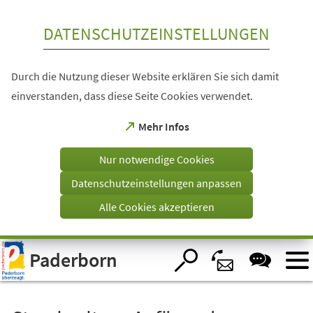
Inhalt anspringen
DATENSCHUTZEINSTELLUNGEN
Durch die Nutzung dieser Website erklären Sie sich damit
einverstanden, dass diese Seite Cookies verwendet.
(Öffnet
Mehr Infos
in
einem
Nur notwendige Cookies
neuen
Tab)
Datenschutzeinstellungen anpassen
Alle Cookies akzeptieren
Visuelle
Paderborn
Assistenzsoftware
öffnen.