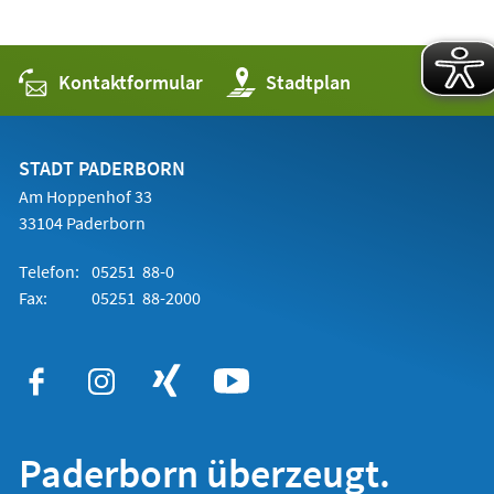
Kontaktformular
(Öffnet
Stadtplan
in
einem
neuen
Tab)
STADT PADERBORN
Am Hoppenhof 33
33104 Paderborn
Telefon:
05251 88-0
Fax:
05251 88-2000
Paderborn überzeugt.