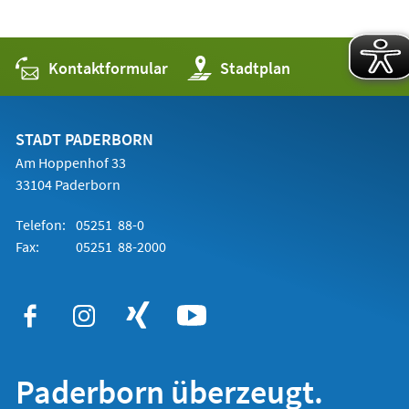
Kontaktformular
(Öffnet
Stadtplan
in
einem
neuen
Tab)
STADT PADERBORN
Am Hoppenhof 33
33104 Paderborn
Telefon:
05251 88-0
Fax:
05251 88-2000
Paderborn überzeugt.