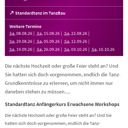
(Öffnet
Standardtanz im TanzBau
in
einem
Weitere Termine
neuen
Sa
,
08
.
08
.
26
Sa
,
15
.
08
.
26
Sa
,
22
.
08
.
26
Tab)
Sa
,
29
.
08
.
26
Sa
,
05
.
09
.
26
Sa
,
12
.
09
.
26
Sa
,
19
.
09
.
26
Sa
,
26
.
09
.
26
Sa
,
03
.
10
.
26
Sa
,
10
.
10
.
26
Die nächste Hochzeit oder große Feier steht an? Und
Sie hatten sich doch vorgenommen, endlich die Tanz-
Grundkenntnisse zu erlernen, um nicht immer nur
daneben stehen zu müssen.....
Standardtanz Anfängerkurs Erwachsene Workshops
Die nächste Hochzeit oder große Feier steht an? Und Sie
hatten sich doch vorgenommen, endlich die Tanz-