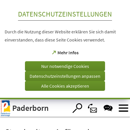
Inhalt anspringen
DATENSCHUTZEINSTELLUNGEN
Durch die Nutzung dieser Website erklären Sie sich damit
einverstanden, dass diese Seite Cookies verwendet.
(Öffnet
Mehr Infos
in
einem
Nur notwendige Cookies
neuen
Tab)
Datenschutzeinstellungen anpassen
Alle Cookies akzeptieren
Visuelle
Paderborn
Assistenzsoftware
öffnen.