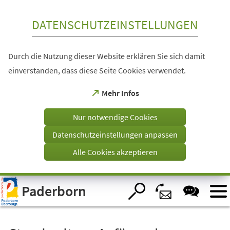
Inhalt anspringen
DATENSCHUTZEINSTELLUNGEN
Durch die Nutzung dieser Website erklären Sie sich damit
einverstanden, dass diese Seite Cookies verwendet.
(Öffnet
Mehr Infos
in
einem
Nur notwendige Cookies
neuen
Tab)
Datenschutzeinstellungen anpassen
Alle Cookies akzeptieren
Visuelle
Paderborn
Assistenzsoftware
öffnen.