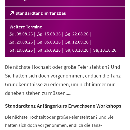
(Öffnet
Standardtanz im TanzBau
in
einem
Weitere Termine
neuen
Sa
,
08
.
08
.
26
Sa
,
15
.
08
.
26
Sa
,
22
.
08
.
26
Tab)
Sa
,
29
.
08
.
26
Sa
,
05
.
09
.
26
Sa
,
12
.
09
.
26
Sa
,
19
.
09
.
26
Sa
,
26
.
09
.
26
Sa
,
03
.
10
.
26
Sa
,
10
.
10
.
26
Die nächste Hochzeit oder große Feier steht an? Und
Sie hatten sich doch vorgenommen, endlich die Tanz-
Grundkenntnisse zu erlernen, um nicht immer nur
daneben stehen zu müssen.....
Standardtanz Anfängerkurs Erwachsene Workshops
Die nächste Hochzeit oder große Feier steht an? Und Sie
hatten sich doch vorgenommen, endlich die Tanz-