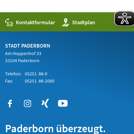
Kontaktformular
(Öffnet
Stadtplan
in
einem
neuen
Tab)
STADT PADERBORN
Am Hoppenhof 33
33104 Paderborn
Telefon:
05251 88-0
Fax:
05251 88-2000
Paderborn überzeugt.