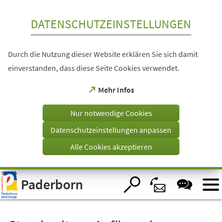
Inhalt anspringen
DATENSCHUTZEINSTELLUNGEN
Durch die Nutzung dieser Website erklären Sie sich damit
einverstanden, dass diese Seite Cookies verwendet.
(Öffnet
Mehr Infos
in
einem
Nur notwendige Cookies
neuen
Tab)
Datenschutzeinstellungen anpassen
Alle Cookies akzeptieren
Visuelle
Paderborn
Assistenzsoftware
öffnen.