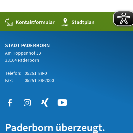
Kontaktformular
(Öffnet
Stadtplan
in
einem
neuen
Tab)
STADT PADERBORN
Am Hoppenhof 33
33104 Paderborn
Telefon:
05251 88-0
Fax:
05251 88-2000
Paderborn überzeugt.