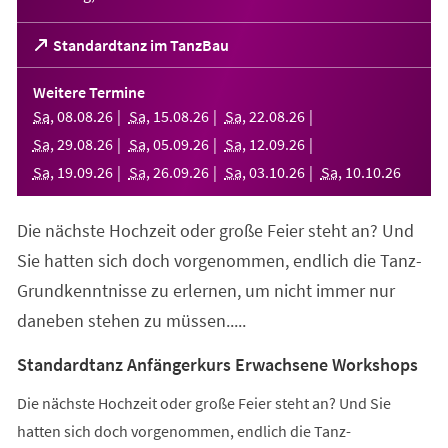
(Öffnet
Standardtanz im TanzBau
in
einem
Weitere Termine
neuen
Sa
,
08
.
08
.
26
Sa
,
15
.
08
.
26
Sa
,
22
.
08
.
26
Tab)
Sa
,
29
.
08
.
26
Sa
,
05
.
09
.
26
Sa
,
12
.
09
.
26
Sa
,
19
.
09
.
26
Sa
,
26
.
09
.
26
Sa
,
03
.
10
.
26
Sa
,
10
.
10
.
26
Die nächste Hochzeit oder große Feier steht an? Und
Sie hatten sich doch vorgenommen, endlich die Tanz-
Grundkenntnisse zu erlernen, um nicht immer nur
daneben stehen zu müssen.....
Standardtanz Anfängerkurs Erwachsene Workshops
Die nächste Hochzeit oder große Feier steht an? Und Sie
hatten sich doch vorgenommen, endlich die Tanz-