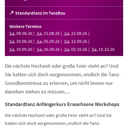
(Öffnet
Standardtanz im TanzBau
in
einem
Weitere Termine
neuen
Sa
,
08
.
08
.
26
Sa
,
15
.
08
.
26
Sa
,
22
.
08
.
26
Tab)
Sa
,
29
.
08
.
26
Sa
,
05
.
09
.
26
Sa
,
12
.
09
.
26
Sa
,
19
.
09
.
26
Sa
,
26
.
09
.
26
Sa
,
03
.
10
.
26
Sa
,
10
.
10
.
26
Die nächste Hochzeit oder große Feier steht an? Und
Sie hatten sich doch vorgenommen, endlich die Tanz-
Grundkenntnisse zu erlernen, um nicht immer nur
daneben stehen zu müssen.....
Standardtanz Anfängerkurs Erwachsene Workshops
Die nächste Hochzeit oder große Feier steht an? Und Sie
hatten sich doch vorgenommen, endlich die Tanz-