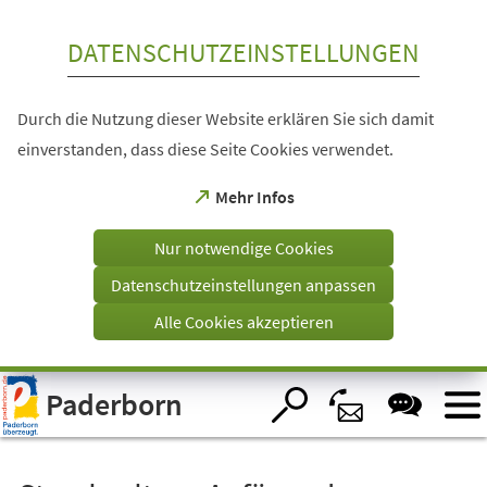
Inhalt anspringen
DATENSCHUTZEINSTELLUNGEN
Durch die Nutzung dieser Website erklären Sie sich damit
einverstanden, dass diese Seite Cookies verwendet.
(Öffnet
Mehr Infos
in
einem
Nur notwendige Cookies
neuen
Tab)
Datenschutzeinstellungen anpassen
Alle Cookies akzeptieren
Visuelle
Paderborn
Assistenzsoftware
öffnen.