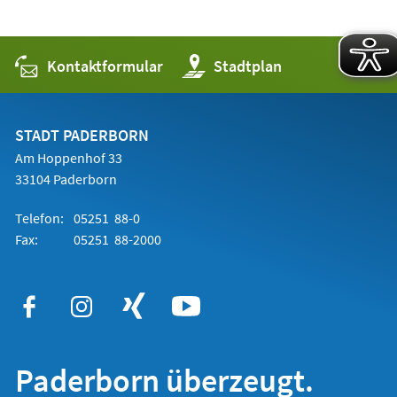
Kontaktformular
(Öffnet
Stadtplan
in
einem
neuen
Tab)
STADT PADERBORN
Am Hoppenhof 33
33104 Paderborn
Telefon:
05251 88-0
Fax:
05251 88-2000
Paderborn überzeugt.