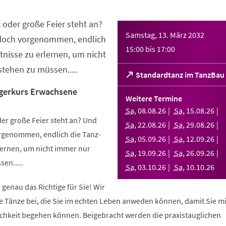
 oder große Feier steht an?
Samstag, 13. März 2032
 doch vorgenommen, endlich
15:00
bis
17:00
nisse zu erlernen, um nicht
tehen zu müssen.....
(Öffnet
Standardtanz im TanzBau
in
gerkurs Erwachsene
einem
Weitere Termine
neuen
Sa
,
08
.
08
.
26
Sa
,
15
.
08
.
26
Tab)
er große Feier steht an? Und
Sa
,
22
.
08
.
26
Sa
,
29
.
08
.
26
orgenommen, endlich die Tanz-
Sa
,
05
.
09
.
26
Sa
,
12
.
09
.
26
ernen, um nicht immer nur
Sa
,
19
.
09
.
26
Sa
,
26
.
09
.
26
en.....
Sa
,
03
.
10
.
26
Sa
,
10
.
10
.
26
 genau das Richtige für Sie! Wir
e Tänze bei, die Sie im echten Leben anweden können, damit Sie m
lichkeit begehen können. Beigebracht werden die praxistauglichen