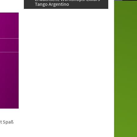
Tango Argentino
it Spaß