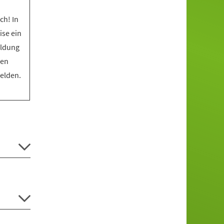
ch! In
ise ein
eldung
den
melden.