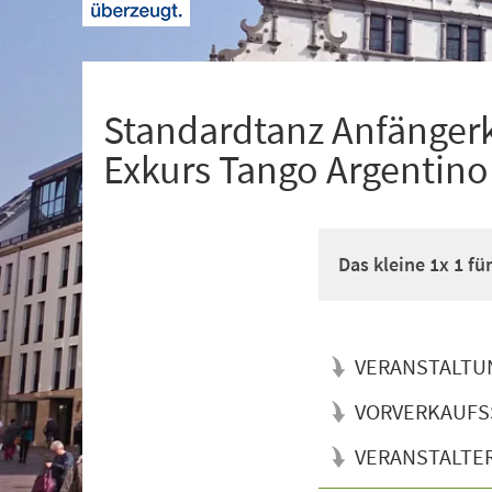
+
1
Standardtanz Anfänger
Exkurs Tango Argentino
Das kleine 1x 1 f
VERANSTALTU
VORVERKAUFS
VERANSTALTE