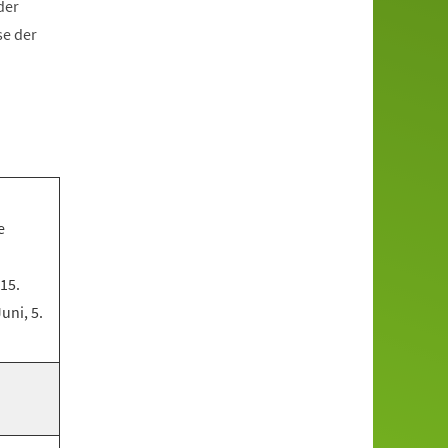
der
se der
e
 15.
Juni, 5.