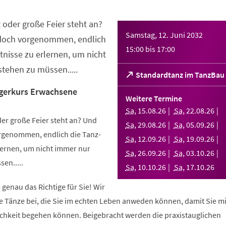
 oder große Feier steht an?
Samstag, 12. Juni 2032
 doch vorgenommen, endlich
15:00
bis
17:00
nisse zu erlernen, um nicht
tehen zu müssen.....
(Öffnet
Standardtanz im TanzBau
in
gerkurs Erwachsene
einem
Weitere Termine
neuen
Sa
,
15
.
08
.
26
Sa
,
22
.
08
.
26
Tab)
er große Feier steht an? Und
Sa
,
29
.
08
.
26
Sa
,
05
.
09
.
26
orgenommen, endlich die Tanz-
Sa
,
12
.
09
.
26
Sa
,
19
.
09
.
26
ernen, um nicht immer nur
Sa
,
26
.
09
.
26
Sa
,
03
.
10
.
26
en.....
Sa
,
10
.
10
.
26
Sa
,
17
.
10
.
26
 genau das Richtige für Sie! Wir
e Tänze bei, die Sie im echten Leben anweden können, damit Sie m
lichkeit begehen können. Beigebracht werden die praxistauglichen