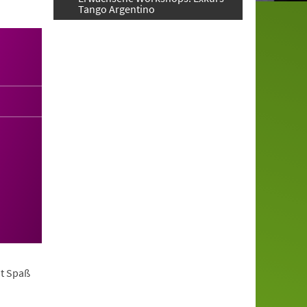
Tango Argentino
it Spaß