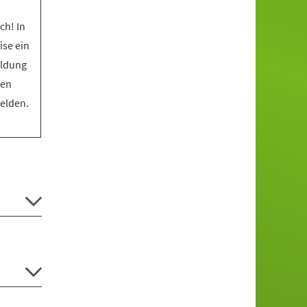
ch! In
ise ein
eldung
den
melden.