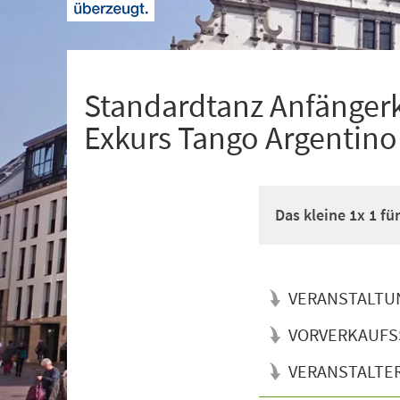
+
1
Standardtanz Anfänger
Exkurs Tango Argentino
Das kleine 1x 1 f
VERANSTALTU
VORVERKAUFS
VERANSTALTE