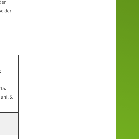
der
se der
e
 15.
Juni, 5.