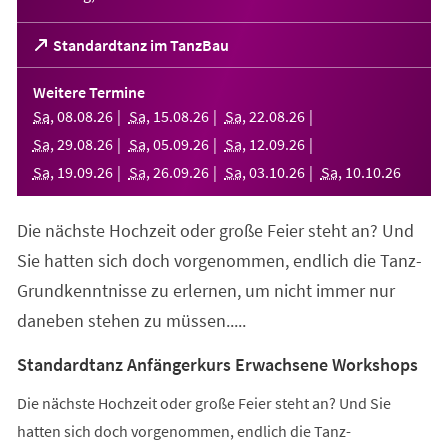
(Öffnet
Standardtanz im TanzBau
in
einem
Weitere Termine
neuen
Sa
,
08
.
08
.
26
Sa
,
15
.
08
.
26
Sa
,
22
.
08
.
26
Tab)
Sa
,
29
.
08
.
26
Sa
,
05
.
09
.
26
Sa
,
12
.
09
.
26
Sa
,
19
.
09
.
26
Sa
,
26
.
09
.
26
Sa
,
03
.
10
.
26
Sa
,
10
.
10
.
26
Die nächste Hochzeit oder große Feier steht an? Und
Sie hatten sich doch vorgenommen, endlich die Tanz-
Grundkenntnisse zu erlernen, um nicht immer nur
daneben stehen zu müssen.....
Standardtanz Anfängerkurs Erwachsene Workshops
Die nächste Hochzeit oder große Feier steht an? Und Sie
hatten sich doch vorgenommen, endlich die Tanz-