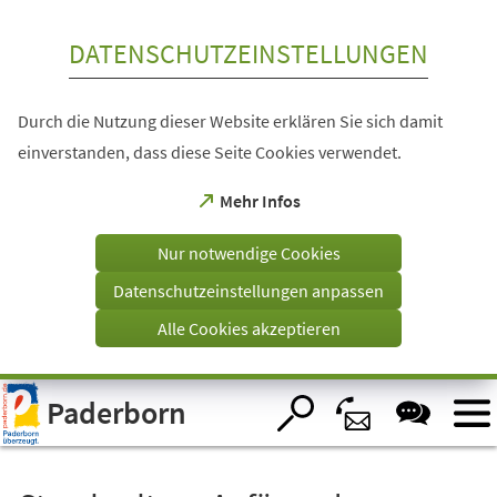
Inhalt anspringen
DATENSCHUTZEINSTELLUNGEN
Durch die Nutzung dieser Website erklären Sie sich damit
einverstanden, dass diese Seite Cookies verwendet.
(Öffnet
Mehr Infos
in
einem
Nur notwendige Cookies
neuen
Tab)
Datenschutzeinstellungen anpassen
Alle Cookies akzeptieren
Visuelle
Paderborn
Assistenzsoftware
öffnen.