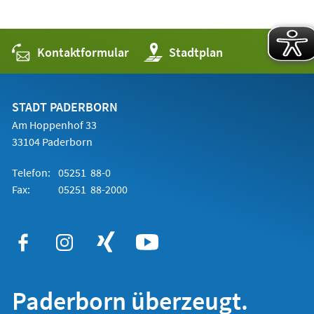
Kontaktformular
(Öffnet
Stadtplan
in
einem
neuen
Tab)
STADT PADERBORN
Am Hoppenhof 33
33104 Paderborn
Telefon:
05251 88-0
Fax:
05251 88-2000
Paderborn überzeugt.