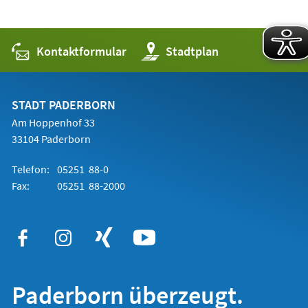
Kontaktformular
(Öffnet
Stadtplan
in
einem
neuen
Tab)
STADT PADERBORN
Am Hoppenhof 33
33104 Paderborn
Telefon:
05251 88-0
Fax:
05251 88-2000
Paderborn überzeugt.