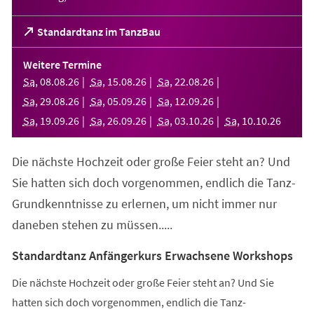
(Öffnet
Standardtanz im TanzBau
in
einem
Weitere Termine
neuen
Sa
,
08
.
08
.
26
Sa
,
15
.
08
.
26
Sa
,
22
.
08
.
26
Tab)
Sa
,
29
.
08
.
26
Sa
,
05
.
09
.
26
Sa
,
12
.
09
.
26
Sa
,
19
.
09
.
26
Sa
,
26
.
09
.
26
Sa
,
03
.
10
.
26
Sa
,
10
.
10
.
26
Die nächste Hochzeit oder große Feier steht an? Und
Sie hatten sich doch vorgenommen, endlich die Tanz-
Grundkenntnisse zu erlernen, um nicht immer nur
daneben stehen zu müssen.....
Standardtanz Anfängerkurs Erwachsene Workshops
Die nächste Hochzeit oder große Feier steht an? Und Sie
hatten sich doch vorgenommen, endlich die Tanz-