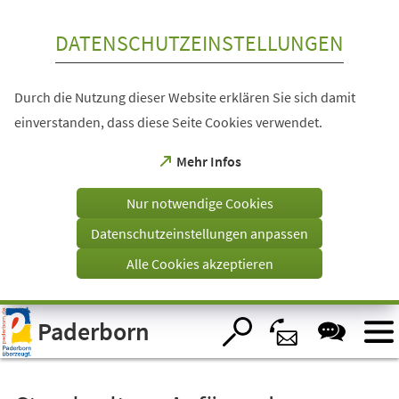
Inhalt anspringen
DATENSCHUTZEINSTELLUNGEN
Durch die Nutzung dieser Website erklären Sie sich damit
einverstanden, dass diese Seite Cookies verwendet.
(Öffnet
Mehr Infos
in
einem
Nur notwendige Cookies
neuen
Tab)
Datenschutzeinstellungen anpassen
Alle Cookies akzeptieren
Visuelle
Paderborn
Assistenzsoftware
öffnen.