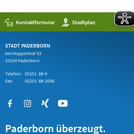
Kontaktformular
(Öffnet
Stadtplan
in
einem
neuen
Tab)
STADT PADERBORN
Am Hoppenhof 33
33104 Paderborn
Telefon:
05251 88-0
Fax:
05251 88-2000
Paderborn überzeugt.