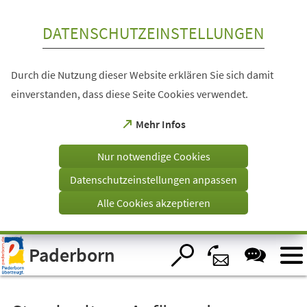
Inhalt anspringen
DATENSCHUTZEINSTELLUNGEN
Durch die Nutzung dieser Website erklären Sie sich damit
einverstanden, dass diese Seite Cookies verwendet.
(Öffnet
Mehr Infos
in
einem
Nur notwendige Cookies
neuen
Tab)
Datenschutzeinstellungen anpassen
Alle Cookies akzeptieren
Visuelle
Paderborn
Assistenzsoftware
öffnen.