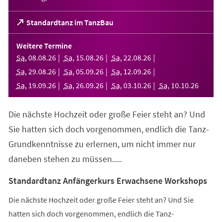
(Öffnet
Standardtanz im TanzBau
in
einem
Weitere Termine
neuen
Sa
,
08
.
08
.
26
Sa
,
15
.
08
.
26
Sa
,
22
.
08
.
26
Tab)
Sa
,
29
.
08
.
26
Sa
,
05
.
09
.
26
Sa
,
12
.
09
.
26
Sa
,
19
.
09
.
26
Sa
,
26
.
09
.
26
Sa
,
03
.
10
.
26
Sa
,
10
.
10
.
26
Die nächste Hochzeit oder große Feier steht an? Und
Sie hatten sich doch vorgenommen, endlich die Tanz-
Grundkenntnisse zu erlernen, um nicht immer nur
daneben stehen zu müssen.....
Standardtanz Anfängerkurs Erwachsene Workshops
Die nächste Hochzeit oder große Feier steht an? Und Sie
hatten sich doch vorgenommen, endlich die Tanz-