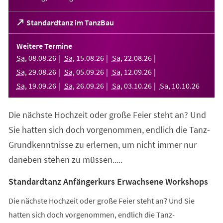
(Öffnet
Standardtanz im TanzBau
in
einem
Weitere Termine
neuen
Sa
,
08
.
08
.
26
Sa
,
15
.
08
.
26
Sa
,
22
.
08
.
26
Tab)
Sa
,
29
.
08
.
26
Sa
,
05
.
09
.
26
Sa
,
12
.
09
.
26
Sa
,
19
.
09
.
26
Sa
,
26
.
09
.
26
Sa
,
03
.
10
.
26
Sa
,
10
.
10
.
26
Die nächste Hochzeit oder große Feier steht an? Und
Sie hatten sich doch vorgenommen, endlich die Tanz-
Grundkenntnisse zu erlernen, um nicht immer nur
daneben stehen zu müssen.....
Standardtanz Anfängerkurs Erwachsene Workshops
Die nächste Hochzeit oder große Feier steht an? Und Sie
hatten sich doch vorgenommen, endlich die Tanz-