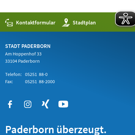
Kontaktformular
(Öffnet
Stadtplan
in
einem
neuen
Tab)
STADT PADERBORN
Am Hoppenhof 33
33104 Paderborn
Telefon:
05251 88-0
Fax:
05251 88-2000
Paderborn überzeugt.