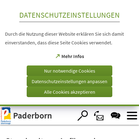
Inhalt anspringen
DATENSCHUTZEINSTELLUNGEN
Durch die Nutzung dieser Website erklären Sie sich damit
einverstanden, dass diese Seite Cookies verwendet.
(Öffnet
Mehr Infos
in
einem
Nur notwendige Cookies
neuen
Tab)
Datenschutzeinstellungen anpassen
Alle Cookies akzeptieren
Visuelle
Paderborn
Assistenzsoftware
öffnen.