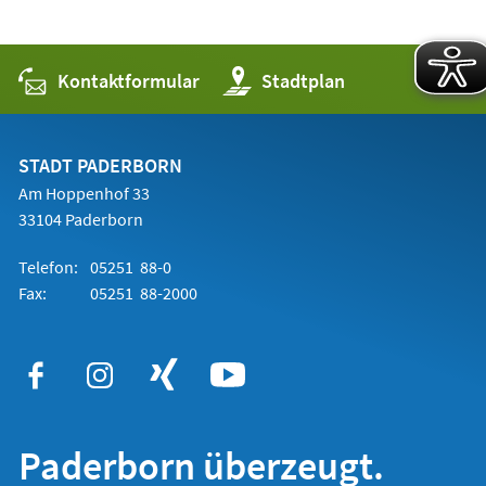
Kontaktformular
(Öffnet
Stadtplan
in
einem
neuen
Tab)
STADT PADERBORN
Am Hoppenhof 33
33104 Paderborn
Telefon:
05251 88-0
Fax:
05251 88-2000
Paderborn überzeugt.