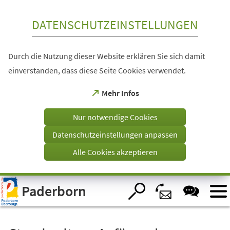
Inhalt anspringen
DATENSCHUTZEINSTELLUNGEN
Durch die Nutzung dieser Website erklären Sie sich damit
einverstanden, dass diese Seite Cookies verwendet.
(Öffnet
Mehr Infos
in
einem
Nur notwendige Cookies
neuen
Tab)
Datenschutzeinstellungen anpassen
Alle Cookies akzeptieren
Visuelle
Paderborn
Assistenzsoftware
öffnen.