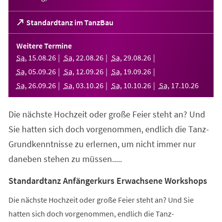
(Öffnet
Standardtanz im TanzBau
in
einem
Weitere Termine
neuen
Sa
,
15
.
08
.
26
Sa
,
22
.
08
.
26
Sa
,
29
.
08
.
26
Tab)
Sa
,
05
.
09
.
26
Sa
,
12
.
09
.
26
Sa
,
19
.
09
.
26
Sa
,
26
.
09
.
26
Sa
,
03
.
10
.
26
Sa
,
10
.
10
.
26
Sa
,
17
.
10
.
26
Die nächste Hochzeit oder große Feier steht an? Und
Sie hatten sich doch vorgenommen, endlich die Tanz-
Grundkenntnisse zu erlernen, um nicht immer nur
daneben stehen zu müssen.....
Standardtanz Anfängerkurs Erwachsene Workshops
Die nächste Hochzeit oder große Feier steht an? Und Sie
hatten sich doch vorgenommen, endlich die Tanz-