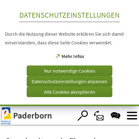
Inhalt anspringen
DATENSCHUTZEINSTELLUNGEN
Durch die Nutzung dieser Website erklären Sie sich damit
einverstanden, dass diese Seite Cookies verwendet.
(Öffnet
Mehr Infos
in
einem
Nur notwendige Cookies
neuen
Tab)
Datenschutzeinstellungen anpassen
Alle Cookies akzeptieren
Visuelle
Paderborn
Assistenzsoftware
öffnen.