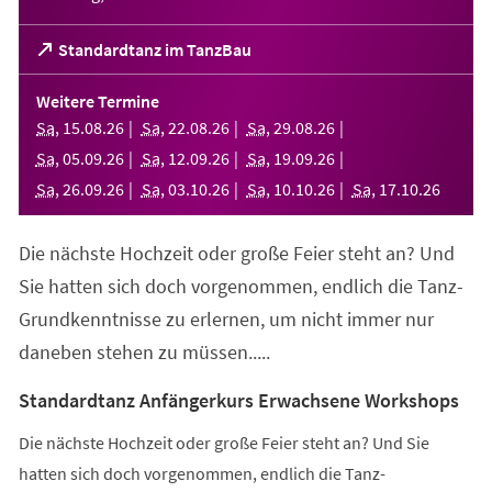
(Öffnet
Standardtanz im TanzBau
in
einem
Weitere Termine
neuen
Sa
,
15
.
08
.
26
Sa
,
22
.
08
.
26
Sa
,
29
.
08
.
26
Tab)
Sa
,
05
.
09
.
26
Sa
,
12
.
09
.
26
Sa
,
19
.
09
.
26
Sa
,
26
.
09
.
26
Sa
,
03
.
10
.
26
Sa
,
10
.
10
.
26
Sa
,
17
.
10
.
26
Die nächste Hochzeit oder große Feier steht an? Und
Sie hatten sich doch vorgenommen, endlich die Tanz-
Grundkenntnisse zu erlernen, um nicht immer nur
daneben stehen zu müssen.....
Standardtanz Anfängerkurs Erwachsene Workshops
Die nächste Hochzeit oder große Feier steht an? Und Sie
hatten sich doch vorgenommen, endlich die Tanz-