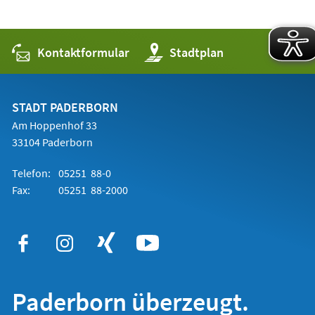
Kontaktformular
(Öffnet
Stadtplan
in
einem
neuen
Tab)
STADT PADERBORN
Am Hoppenhof 33
33104 Paderborn
Telefon:
05251 88-0
Fax:
05251 88-2000
Paderborn überzeugt.