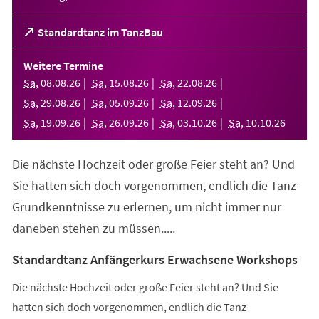
(Öffnet
Standardtanz im TanzBau
in
einem
Weitere Termine
neuen
Sa
,
08
.
08
.
26
Sa
,
15
.
08
.
26
Sa
,
22
.
08
.
26
Tab)
Sa
,
29
.
08
.
26
Sa
,
05
.
09
.
26
Sa
,
12
.
09
.
26
Sa
,
19
.
09
.
26
Sa
,
26
.
09
.
26
Sa
,
03
.
10
.
26
Sa
,
10
.
10
.
26
Die nächste Hochzeit oder große Feier steht an? Und
Sie hatten sich doch vorgenommen, endlich die Tanz-
Grundkenntnisse zu erlernen, um nicht immer nur
daneben stehen zu müssen.....
Standardtanz Anfängerkurs Erwachsene Workshops
Die nächste Hochzeit oder große Feier steht an? Und Sie
hatten sich doch vorgenommen, endlich die Tanz-