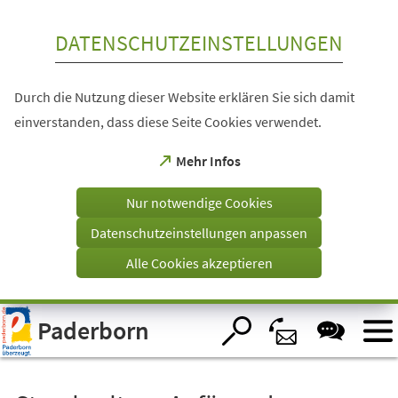
Inhalt anspringen
DATENSCHUTZEINSTELLUNGEN
Durch die Nutzung dieser Website erklären Sie sich damit
einverstanden, dass diese Seite Cookies verwendet.
(Öffnet
Mehr Infos
in
einem
Nur notwendige Cookies
neuen
Tab)
Datenschutzeinstellungen anpassen
Alle Cookies akzeptieren
Visuelle
Paderborn
Assistenzsoftware
öffnen.