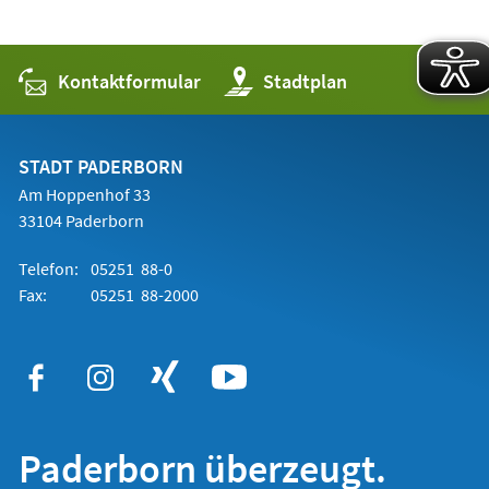
Kontaktformular
(Öffnet
Stadtplan
in
einem
neuen
Tab)
STADT PADERBORN
Am Hoppenhof 33
33104 Paderborn
Telefon:
05251 88-0
Fax:
05251 88-2000
Paderborn überzeugt.