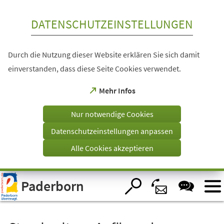
Inhalt anspringen
DATENSCHUTZEINSTELLUNGEN
Durch die Nutzung dieser Website erklären Sie sich damit
einverstanden, dass diese Seite Cookies verwendet.
(Öffnet
Mehr Infos
in
einem
Nur notwendige Cookies
neuen
Tab)
Datenschutzeinstellungen anpassen
Alle Cookies akzeptieren
Visuelle
Paderborn
Assistenzsoftware
öffnen.