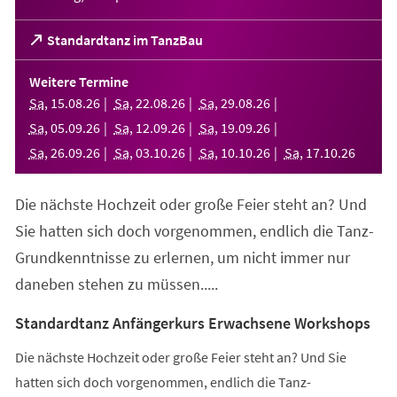
(Öffnet
Standardtanz im TanzBau
in
einem
Weitere Termine
neuen
Sa
,
15
.
08
.
26
Sa
,
22
.
08
.
26
Sa
,
29
.
08
.
26
Tab)
Sa
,
05
.
09
.
26
Sa
,
12
.
09
.
26
Sa
,
19
.
09
.
26
Sa
,
26
.
09
.
26
Sa
,
03
.
10
.
26
Sa
,
10
.
10
.
26
Sa
,
17
.
10
.
26
Die nächste Hochzeit oder große Feier steht an? Und
Sie hatten sich doch vorgenommen, endlich die Tanz-
Grundkenntnisse zu erlernen, um nicht immer nur
daneben stehen zu müssen.....
Standardtanz Anfängerkurs Erwachsene Workshops
Die nächste Hochzeit oder große Feier steht an? Und Sie
hatten sich doch vorgenommen, endlich die Tanz-