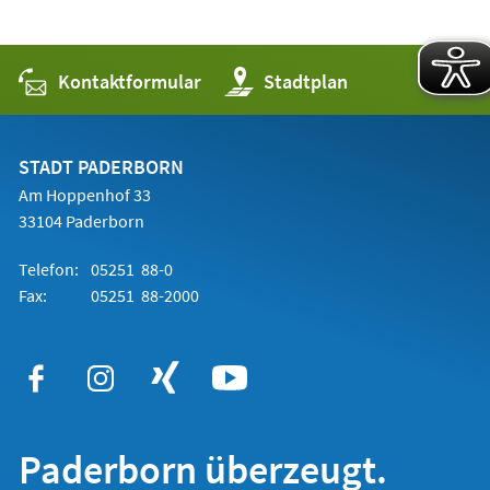
Kontaktformular
(Öffnet
Stadtplan
in
einem
neuen
Tab)
STADT PADERBORN
Am Hoppenhof 33
33104 Paderborn
Telefon:
05251 88-0
Fax:
05251 88-2000
Paderborn überzeugt.