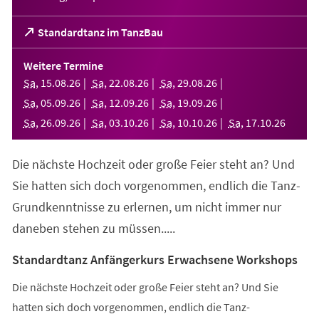
(Öffnet
Standardtanz im TanzBau
in
einem
Weitere Termine
neuen
Sa
,
15
.
08
.
26
Sa
,
22
.
08
.
26
Sa
,
29
.
08
.
26
Tab)
Sa
,
05
.
09
.
26
Sa
,
12
.
09
.
26
Sa
,
19
.
09
.
26
Sa
,
26
.
09
.
26
Sa
,
03
.
10
.
26
Sa
,
10
.
10
.
26
Sa
,
17
.
10
.
26
Die nächste Hochzeit oder große Feier steht an? Und
Sie hatten sich doch vorgenommen, endlich die Tanz-
Grundkenntnisse zu erlernen, um nicht immer nur
daneben stehen zu müssen.....
Standardtanz Anfängerkurs Erwachsene Workshops
Die nächste Hochzeit oder große Feier steht an? Und Sie
hatten sich doch vorgenommen, endlich die Tanz-