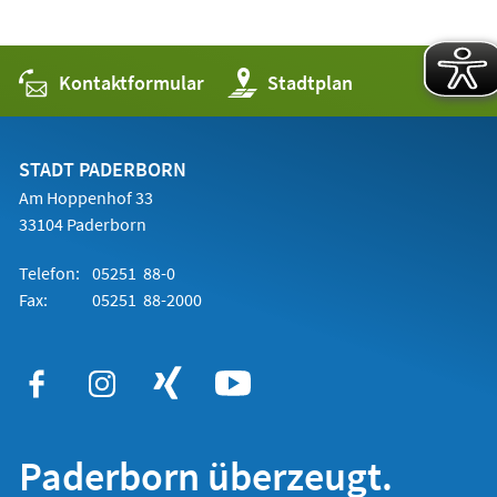
Kontaktformular
(Öffnet
Stadtplan
in
einem
neuen
Tab)
STADT PADERBORN
Am Hoppenhof 33
33104 Paderborn
Telefon:
05251 88-0
Fax:
05251 88-2000
Paderborn überzeugt.