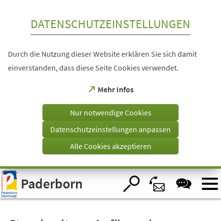
Inhalt anspringen
DATENSCHUTZEINSTELLUNGEN
Durch die Nutzung dieser Website erklären Sie sich damit
einverstanden, dass diese Seite Cookies verwendet.
(Öffnet
Mehr Infos
in
einem
Nur notwendige Cookies
neuen
Tab)
Datenschutzeinstellungen anpassen
Alle Cookies akzeptieren
Visuelle
Paderborn
Assistenzsoftware
öffnen.