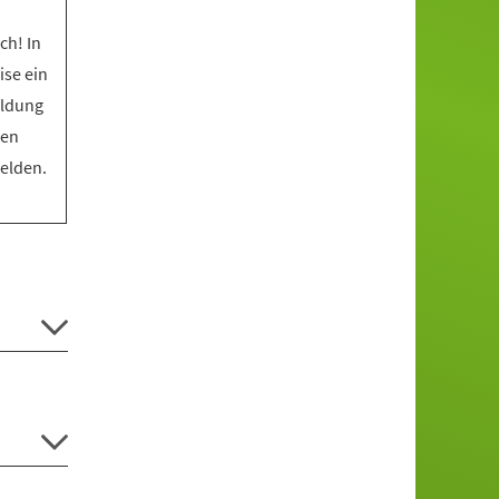
ch! In
ise ein
eldung
den
melden.