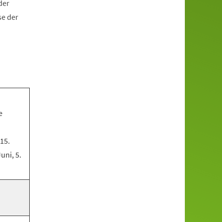
der
se der
e
 15.
Juni, 5.