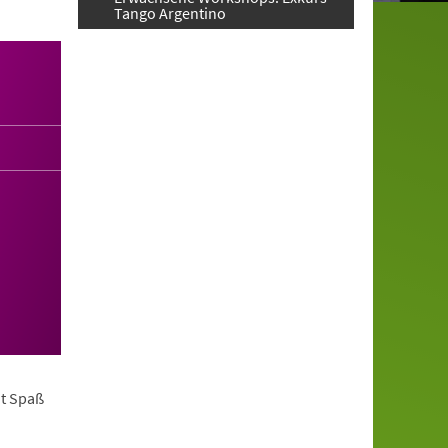
Tango Argentino
it Spaß