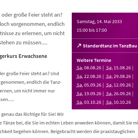
 oder große Feier steht an?
Samstag, 14. Mai 2033
 doch vorgenommen, endlich
15:00
bis
17:00
nisse zu erlernen, um nicht
tehen zu müssen.....
(Öffnet
Standardtanz im TanzBau
in
gerkurs Erwachsene
einem
Weitere Termine
neuen
Sa
,
08
.
08
.
26
Sa
,
15
.
08
.
26
Tab)
er große Feier steht an? Und
Sa
,
22
.
08
.
26
Sa
,
29
.
08
.
26
orgenommen, endlich die Tanz-
Sa
,
05
.
09
.
26
Sa
,
12
.
09
.
26
ernen, um nicht immer nur
Sa
,
19
.
09
.
26
Sa
,
26
.
09
.
26
en.....
Sa
,
03
.
10
.
26
Sa
,
10
.
10
.
26
 genau das Richtige für Sie! Wir
e Tänze bei, die Sie im echten Leben anweden können, damit Sie m
lichkeit begehen können. Beigebracht werden die praxistauglichen