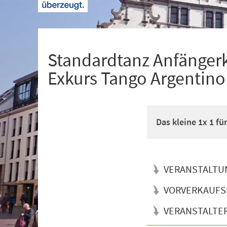
+
1
Standardtanz Anfänger
Exkurs Tango Argentino
Das kleine 1x 1 f
VERANSTALTU
VORVERKAUFS
VERANSTALTE