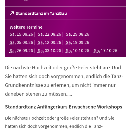
(Öffnet
Standardtanz im TanzBau
in
einem
Weitere Termine
neuen
Sa
,
15
.
08
.
26
Sa
,
22
.
08
.
26
Sa
,
29
.
08
.
26
Tab)
Sa
,
05
.
09
.
26
Sa
,
12
.
09
.
26
Sa
,
19
.
09
.
26
Sa
,
26
.
09
.
26
Sa
,
03
.
10
.
26
Sa
,
10
.
10
.
26
Sa
,
17
.
10
.
26
Die nächste Hochzeit oder große Feier steht an? Und
Sie hatten sich doch vorgenommen, endlich die Tanz-
Grundkenntnisse zu erlernen, um nicht immer nur
daneben stehen zu müssen.....
Standardtanz Anfängerkurs Erwachsene Workshops
Die nächste Hochzeit oder große Feier steht an? Und Sie
hatten sich doch vorgenommen, endlich die Tanz-