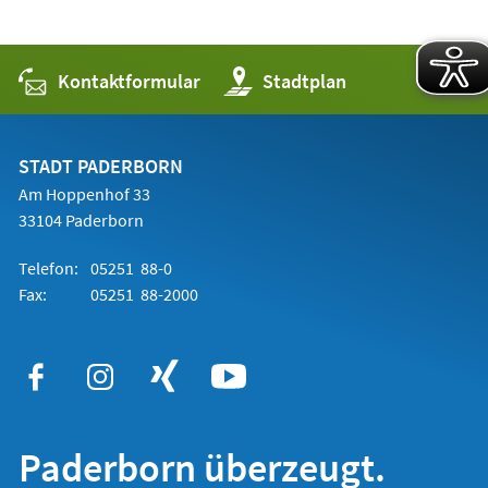
Kontaktformular
(Öffnet
Stadtplan
in
einem
neuen
Tab)
STADT PADERBORN
Am Hoppenhof 33
33104 Paderborn
Telefon:
05251 88-0
Fax:
05251 88-2000
Paderborn überzeugt.