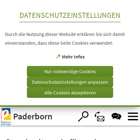
Inhalt anspringen
DATENSCHUTZEINSTELLUNGEN
Durch die Nutzung dieser Website erklären Sie sich damit
einverstanden, dass diese Seite Cookies verwendet.
(Öffnet
Mehr Infos
in
einem
Nur notwendige Cookies
neuen
Tab)
Datenschutzeinstellungen anpassen
Alle Cookies akzeptieren
Visuelle
Paderborn
Assistenzsoftware
öffnen.