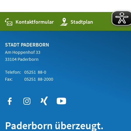
Kontaktformular
(Öffnet
Stadtplan
in
einem
neuen
Tab)
STADT PADERBORN
Am Hoppenhof 33
33104 Paderborn
Telefon:
05251 88-0
Fax:
05251 88-2000
Paderborn überzeugt.