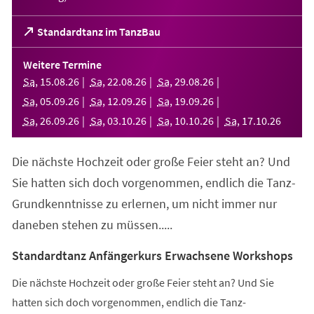
(Öffnet
Standardtanz im TanzBau
in
einem
Weitere Termine
neuen
Sa
,
15
.
08
.
26
Sa
,
22
.
08
.
26
Sa
,
29
.
08
.
26
Tab)
Sa
,
05
.
09
.
26
Sa
,
12
.
09
.
26
Sa
,
19
.
09
.
26
Sa
,
26
.
09
.
26
Sa
,
03
.
10
.
26
Sa
,
10
.
10
.
26
Sa
,
17
.
10
.
26
Die nächste Hochzeit oder große Feier steht an? Und
Sie hatten sich doch vorgenommen, endlich die Tanz-
Grundkenntnisse zu erlernen, um nicht immer nur
daneben stehen zu müssen.....
Standardtanz Anfängerkurs Erwachsene Workshops
Die nächste Hochzeit oder große Feier steht an? Und Sie
hatten sich doch vorgenommen, endlich die Tanz-