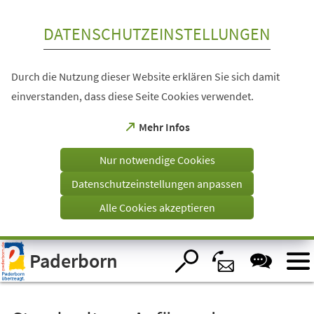
Inhalt anspringen
DATENSCHUTZEINSTELLUNGEN
Durch die Nutzung dieser Website erklären Sie sich damit
einverstanden, dass diese Seite Cookies verwendet.
(Öffnet
Mehr Infos
in
einem
Nur notwendige Cookies
neuen
Tab)
Datenschutzeinstellungen anpassen
Alle Cookies akzeptieren
Visuelle
Paderborn
Assistenzsoftware
öffnen.