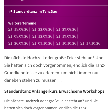
(Öffnet
Standardtanz im TanzBau
in
einem
Weitere Termine
neuen
Sa
,
15
.
08
.
26
Sa
,
22
.
08
.
26
Sa
,
29
.
08
.
26
Tab)
Sa
,
05
.
09
.
26
Sa
,
12
.
09
.
26
Sa
,
19
.
09
.
26
Sa
,
26
.
09
.
26
Sa
,
03
.
10
.
26
Sa
,
10
.
10
.
26
Sa
,
17
.
10
.
26
Die nächste Hochzeit oder große Feier steht an? Und
Sie hatten sich doch vorgenommen, endlich die Tanz-
Grundkenntnisse zu erlernen, um nicht immer nur
daneben stehen zu müssen.....
Standardtanz Anfängerkurs Erwachsene Workshops
Die nächste Hochzeit oder große Feier steht an? Und Sie
hatten sich doch vorgenommen, endlich die Tanz-