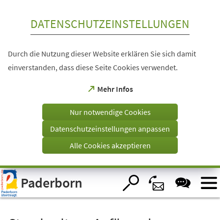
Inhalt anspringen
DATENSCHUTZEINSTELLUNGEN
Durch die Nutzung dieser Website erklären Sie sich damit
einverstanden, dass diese Seite Cookies verwendet.
(Öffnet
Mehr Infos
in
einem
Nur notwendige Cookies
neuen
Tab)
Datenschutzeinstellungen anpassen
Alle Cookies akzeptieren
Visuelle
Paderborn
Assistenzsoftware
öffnen.