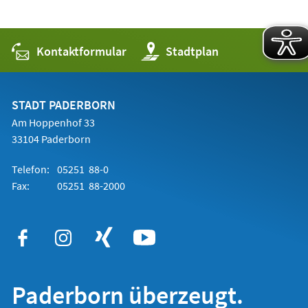
Kontaktformular
(Öffnet
Stadtplan
in
einem
neuen
Tab)
STADT PADERBORN
Am Hoppenhof 33
33104 Paderborn
Telefon:
05251 88-0
Fax:
05251 88-2000
Paderborn überzeugt.