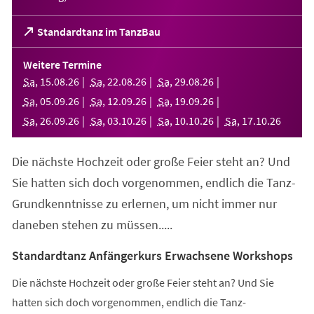
(Öffnet
Standardtanz im TanzBau
in
einem
Weitere Termine
neuen
Sa
,
15
.
08
.
26
Sa
,
22
.
08
.
26
Sa
,
29
.
08
.
26
Tab)
Sa
,
05
.
09
.
26
Sa
,
12
.
09
.
26
Sa
,
19
.
09
.
26
Sa
,
26
.
09
.
26
Sa
,
03
.
10
.
26
Sa
,
10
.
10
.
26
Sa
,
17
.
10
.
26
Die nächste Hochzeit oder große Feier steht an? Und
Sie hatten sich doch vorgenommen, endlich die Tanz-
Grundkenntnisse zu erlernen, um nicht immer nur
daneben stehen zu müssen.....
Standardtanz Anfängerkurs Erwachsene Workshops
Die nächste Hochzeit oder große Feier steht an? Und Sie
hatten sich doch vorgenommen, endlich die Tanz-