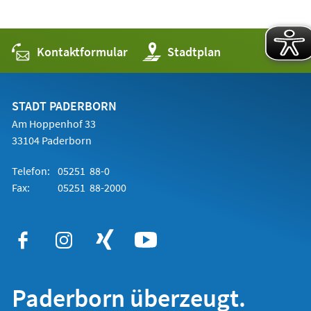
Kontaktformular
(Öffnet
Stadtplan
in
einem
neuen
Tab)
STADT PADERBORN
Am Hoppenhof 33
33104 Paderborn
Telefon:
05251 88-0
Fax:
05251 88-2000
Paderborn überzeugt.