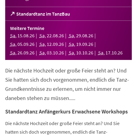
(Öffnet
Standardtanz im TanzBau
in
einem
Weitere Termine
neuen
Sa
,
15
.
08
.
26
Sa
,
22
.
08
.
26
Sa
,
29
.
08
.
26
Tab)
Sa
,
05
.
09
.
26
Sa
,
12
.
09
.
26
Sa
,
19
.
09
.
26
Sa
,
26
.
09
.
26
Sa
,
03
.
10
.
26
Sa
,
10
.
10
.
26
Sa
,
17
.
10
.
26
Die nächste Hochzeit oder große Feier steht an? Und
Sie hatten sich doch vorgenommen, endlich die Tanz-
Grundkenntnisse zu erlernen, um nicht immer nur
daneben stehen zu müssen.....
Standardtanz Anfängerkurs Erwachsene Workshops
Die nächste Hochzeit oder große Feier steht an? Und Sie
hatten sich doch vorgenommen, endlich die Tanz-