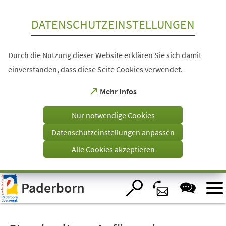
Inhalt anspringen
DATENSCHUTZEINSTELLUNGEN
Durch die Nutzung dieser Website erklären Sie sich damit
einverstanden, dass diese Seite Cookies verwendet.
(Öffnet
Mehr Infos
in
einem
Nur notwendige Cookies
neuen
Tab)
Datenschutzeinstellungen anpassen
Alle Cookies akzeptieren
Visuelle
Paderborn
Assistenzsoftware
öffnen.