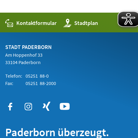
Kontaktformular
(Öffnet
Stadtplan
in
einem
neuen
Tab)
STADT PADERBORN
Am Hoppenhof 33
33104 Paderborn
Telefon:
05251 88-0
Fax:
05251 88-2000
Paderborn überzeugt.