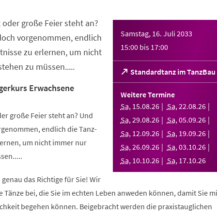
 oder große Feier steht an?
Samstag, 16. Juli 2033
 doch vorgenommen, endlich
15:00
bis
17:00
nisse zu erlernen, um nicht
tehen zu müssen.....
(Öffnet
Standardtanz im TanzBau
in
gerkurs Erwachsene
einem
Weitere Termine
neuen
Sa
,
15
.
08
.
26
Sa
,
22
.
08
.
26
Tab)
er große Feier steht an? Und
Sa
,
29
.
08
.
26
Sa
,
05
.
09
.
26
orgenommen, endlich die Tanz-
Sa
,
12
.
09
.
26
Sa
,
19
.
09
.
26
ernen, um nicht immer nur
Sa
,
26
.
09
.
26
Sa
,
03
.
10
.
26
en.....
Sa
,
10
.
10
.
26
Sa
,
17
.
10
.
26
 genau das Richtige für Sie! Wir
e Tänze bei, die Sie im echten Leben anweden können, damit Sie m
lichkeit begehen können. Beigebracht werden die praxistauglichen