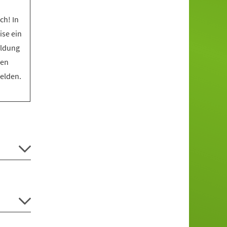
ch! In
ise ein
eldung
den
melden.