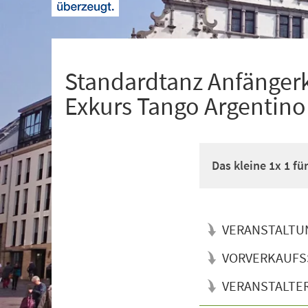
+
1
Standardtanz Anfänger
Exkurs Tango Argentino
Das kleine 1x 1 f
VERANSTALTU
VORVERKAUFS
VERANSTALTE