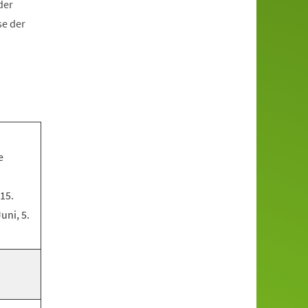
der
se der
e
 15.
Juni, 5.