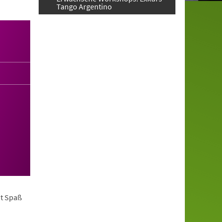
Tango Argentino
it Spaß