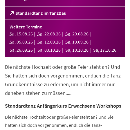
(Öffnet
Standardtanz im TanzBau
in
einem
Weitere Termine
neuen
Sa
,
15
.
08
.
26
Sa
,
22
.
08
.
26
Sa
,
29
.
08
.
26
Tab)
Sa
,
05
.
09
.
26
Sa
,
12
.
09
.
26
Sa
,
19
.
09
.
26
Sa
,
26
.
09
.
26
Sa
,
03
.
10
.
26
Sa
,
10
.
10
.
26
Sa
,
17
.
10
.
26
Die nächste Hochzeit oder große Feier steht an? Und
Sie hatten sich doch vorgenommen, endlich die Tanz-
Grundkenntnisse zu erlernen, um nicht immer nur
daneben stehen zu müssen.....
Standardtanz Anfängerkurs Erwachsene Workshops
Die nächste Hochzeit oder große Feier steht an? Und Sie
hatten sich doch vorgenommen, endlich die Tanz-