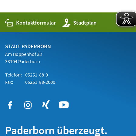
Kontaktformular
(Öffnet
Stadtplan
in
einem
neuen
Tab)
STADT PADERBORN
Am Hoppenhof 33
33104 Paderborn
Telefon:
05251 88-0
Fax:
05251 88-2000
Paderborn überzeugt.