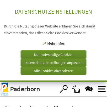
Inhalt anspringen
DATENSCHUTZEINSTELLUNGEN
Durch die Nutzung dieser Website erklären Sie sich damit
einverstanden, dass diese Seite Cookies verwendet.
(Öffnet
Mehr Infos
in
einem
Nur notwendige Cookies
neuen
Tab)
Datenschutzeinstellungen anpassen
Alle Cookies akzeptieren
Visuelle
Paderborn
Assistenzsoftware
öffnen.