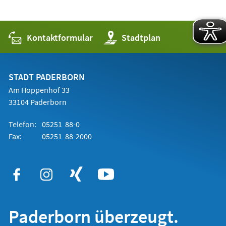
Kontaktformular
(Öffnet
Stadtplan
in
einem
neuen
Tab)
STADT PADERBORN
Am Hoppenhof 33
33104 Paderborn
Telefon:
05251 88-0
Fax:
05251 88-2000
Paderborn überzeugt.