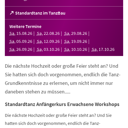
(Öffnet
Standardtanz im TanzBau
in
einem
Weitere Termine
neuen
Sa
,
15
.
08
.
26
Sa
,
22
.
08
.
26
Sa
,
29
.
08
.
26
Tab)
Sa
,
05
.
09
.
26
Sa
,
12
.
09
.
26
Sa
,
19
.
09
.
26
Sa
,
26
.
09
.
26
Sa
,
03
.
10
.
26
Sa
,
10
.
10
.
26
Sa
,
17
.
10
.
26
Die nächste Hochzeit oder große Feier steht an? Und
Sie hatten sich doch vorgenommen, endlich die Tanz-
Grundkenntnisse zu erlernen, um nicht immer nur
daneben stehen zu müssen.....
Standardtanz Anfängerkurs Erwachsene Workshops
Die nächste Hochzeit oder große Feier steht an? Und Sie
hatten sich doch vorgenommen, endlich die Tanz-