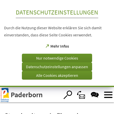
Inhalt anspringen
DATENSCHUTZEINSTELLUNGEN
Durch die Nutzung dieser Website erklären Sie sich damit
einverstanden, dass diese Seite Cookies verwendet.
(Öffnet
Mehr Infos
in
einem
Nur notwendige Cookies
neuen
Tab)
Datenschutzeinstellungen anpassen
Alle Cookies akzeptieren
Visuelle
Paderborn
Assistenzsoftware
öffnen.