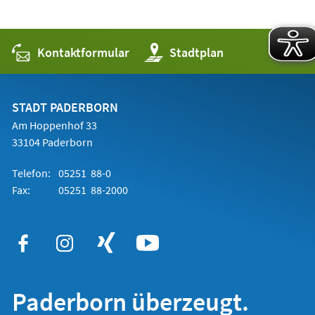
Kontaktformular
(Öffnet
Stadtplan
in
einem
neuen
Tab)
STADT PADERBORN
Am Hoppenhof 33
33104 Paderborn
Telefon:
05251 88-0
Fax:
05251 88-2000
Paderborn überzeugt.