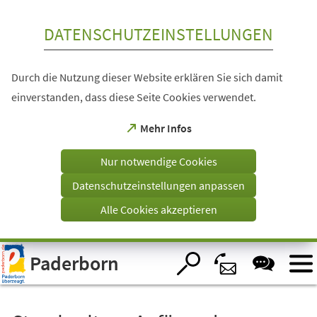
Inhalt anspringen
DATENSCHUTZEINSTELLUNGEN
Durch die Nutzung dieser Website erklären Sie sich damit
einverstanden, dass diese Seite Cookies verwendet.
(Öffnet
Mehr Infos
in
einem
Nur notwendige Cookies
neuen
Tab)
Datenschutzeinstellungen anpassen
Alle Cookies akzeptieren
Visuelle
Paderborn
Assistenzsoftware
öffnen.