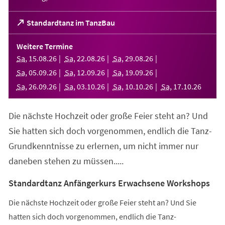
(Öffnet
Standardtanz im TanzBau
in
einem
Weitere Termine
neuen
Sa
,
15
.
08
.
26
Sa
,
22
.
08
.
26
Sa
,
29
.
08
.
26
Tab)
Sa
,
05
.
09
.
26
Sa
,
12
.
09
.
26
Sa
,
19
.
09
.
26
Sa
,
26
.
09
.
26
Sa
,
03
.
10
.
26
Sa
,
10
.
10
.
26
Sa
,
17
.
10
.
26
Die nächste Hochzeit oder große Feier steht an? Und
Sie hatten sich doch vorgenommen, endlich die Tanz-
Grundkenntnisse zu erlernen, um nicht immer nur
daneben stehen zu müssen.....
Standardtanz Anfängerkurs Erwachsene Workshops
Die nächste Hochzeit oder große Feier steht an? Und Sie
hatten sich doch vorgenommen, endlich die Tanz-