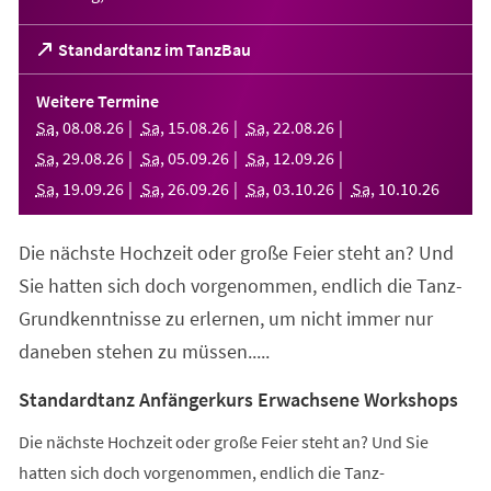
(Öffnet
Standardtanz im TanzBau
in
einem
Weitere Termine
neuen
Sa
,
08
.
08
.
26
Sa
,
15
.
08
.
26
Sa
,
22
.
08
.
26
Tab)
Sa
,
29
.
08
.
26
Sa
,
05
.
09
.
26
Sa
,
12
.
09
.
26
Sa
,
19
.
09
.
26
Sa
,
26
.
09
.
26
Sa
,
03
.
10
.
26
Sa
,
10
.
10
.
26
Die nächste Hochzeit oder große Feier steht an? Und
Sie hatten sich doch vorgenommen, endlich die Tanz-
Grundkenntnisse zu erlernen, um nicht immer nur
daneben stehen zu müssen.....
Standardtanz Anfängerkurs Erwachsene Workshops
Die nächste Hochzeit oder große Feier steht an? Und Sie
hatten sich doch vorgenommen, endlich die Tanz-