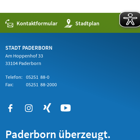
Kontaktformular
(Öffnet
Stadtplan
in
einem
neuen
Tab)
STADT PADERBORN
Am Hoppenhof 33
33104 Paderborn
Telefon:
05251 88-0
Fax:
05251 88-2000
Paderborn überzeugt.