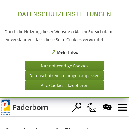
Inhalt anspringen
DATENSCHUTZEINSTELLUNGEN
Durch die Nutzung dieser Website erklären Sie sich damit
einverstanden, dass diese Seite Cookies verwendet.
(Öffnet
Mehr Infos
in
einem
Nur notwendige Cookies
neuen
Tab)
Datenschutzeinstellungen anpassen
Alle Cookies akzeptieren
Visuelle
Paderborn
Assistenzsoftware
öffnen.