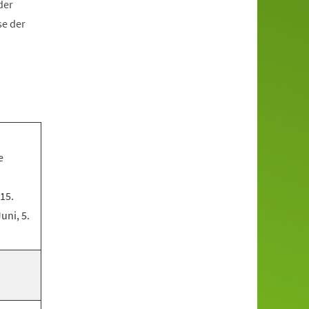
der
se der
e
 15.
Juni, 5.