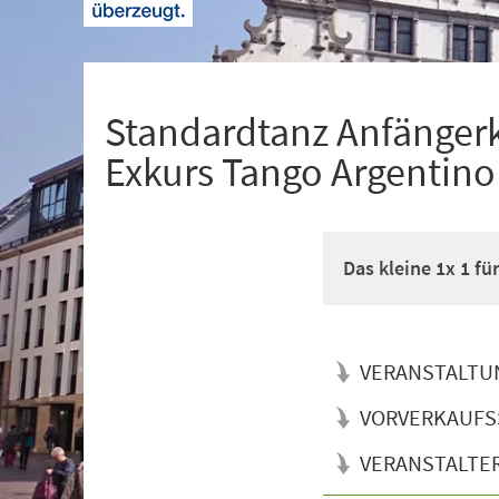
+
1
Standardtanz Anfänger
Exkurs Tango Argentino
Das kleine 1x 1 f
VERANSTALTU
VORVERKAUFS
VERANSTALTE