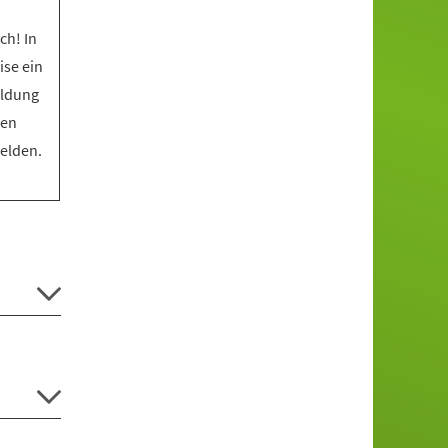
ch! In
ise ein
eldung
den
melden.