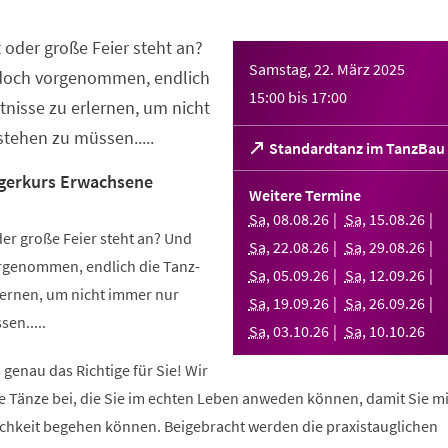
 oder große Feier steht an?
Samstag, 22. März 2025
 doch vorgenommen, endlich
15:00
bis
17:00
nisse zu erlernen, um nicht
tehen zu müssen.....
(Öffnet
Standardtanz im TanzBau
in
gerkurs Erwachsene
einem
Weitere Termine
neuen
Sa
,
08
.
08
.
26
Sa
,
15
.
08
.
26
Tab)
er große Feier steht an? Und
Sa
,
22
.
08
.
26
Sa
,
29
.
08
.
26
orgenommen, endlich die Tanz-
Sa
,
05
.
09
.
26
Sa
,
12
.
09
.
26
ernen, um nicht immer nur
Sa
,
19
.
09
.
26
Sa
,
26
.
09
.
26
en.....
Sa
,
03
.
10
.
26
Sa
,
10
.
10
.
26
 genau das Richtige für Sie! Wir
e Tänze bei, die Sie im echten Leben anweden können, damit Sie m
lichkeit begehen können. Beigebracht werden die praxistauglichen