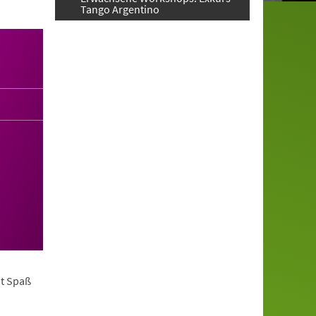
Tango Argentino
it Spaß