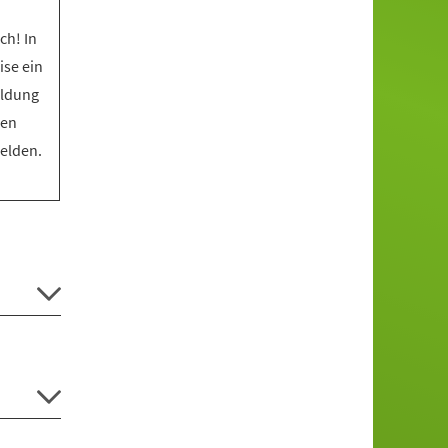
ch! In
ise ein
eldung
den
melden.