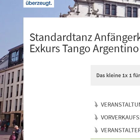
+
1
Standardtanz Anfänger
Exkurs Tango Argentino
Das kleine 1x 1 f
VERANSTALTU
VORVERKAUFS
VERANSTALTE