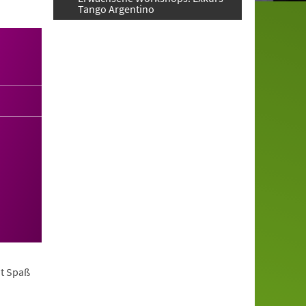
Tango Argentino
it Spaß