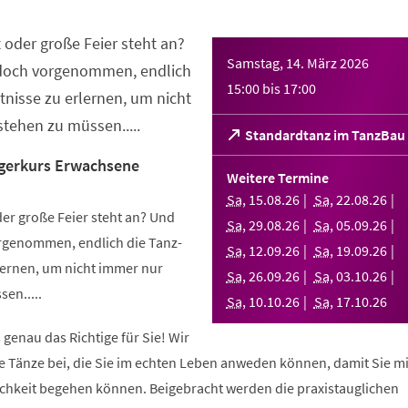
 oder große Feier steht an?
Samstag, 14. März 2026
 doch vorgenommen, endlich
15:00
bis
17:00
nisse zu erlernen, um nicht
tehen zu müssen.....
(Öffnet
Standardtanz im TanzBau
in
gerkurs Erwachsene
einem
Weitere Termine
neuen
Sa
,
15
.
08
.
26
Sa
,
22
.
08
.
26
Tab)
er große Feier steht an? Und
Sa
,
29
.
08
.
26
Sa
,
05
.
09
.
26
orgenommen, endlich die Tanz-
Sa
,
12
.
09
.
26
Sa
,
19
.
09
.
26
ernen, um nicht immer nur
Sa
,
26
.
09
.
26
Sa
,
03
.
10
.
26
en.....
Sa
,
10
.
10
.
26
Sa
,
17
.
10
.
26
 genau das Richtige für Sie! Wir
e Tänze bei, die Sie im echten Leben anweden können, damit Sie m
lichkeit begehen können. Beigebracht werden die praxistauglichen