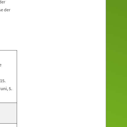
der
se der
e
 15.
Juni, 5.