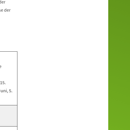
der
se der
e
 15.
Juni, 5.