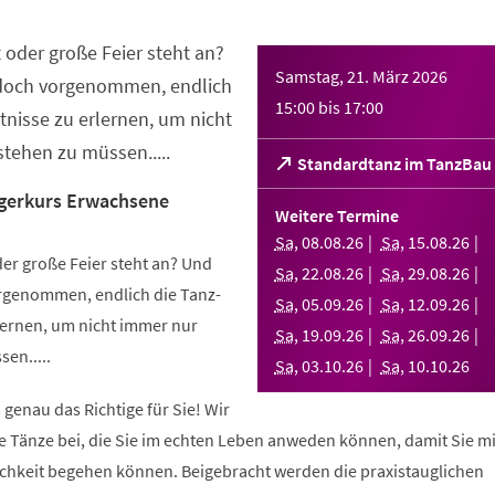
 oder große Feier steht an?
Samstag, 21. März 2026
 doch vorgenommen, endlich
15:00
bis
17:00
nisse zu erlernen, um nicht
tehen zu müssen.....
(Öffnet
Standardtanz im TanzBau
in
gerkurs Erwachsene
einem
Weitere Termine
neuen
Sa
,
08
.
08
.
26
Sa
,
15
.
08
.
26
Tab)
er große Feier steht an? Und
Sa
,
22
.
08
.
26
Sa
,
29
.
08
.
26
orgenommen, endlich die Tanz-
Sa
,
05
.
09
.
26
Sa
,
12
.
09
.
26
ernen, um nicht immer nur
Sa
,
19
.
09
.
26
Sa
,
26
.
09
.
26
en.....
Sa
,
03
.
10
.
26
Sa
,
10
.
10
.
26
 genau das Richtige für Sie! Wir
e Tänze bei, die Sie im echten Leben anweden können, damit Sie m
lichkeit begehen können. Beigebracht werden die praxistauglichen