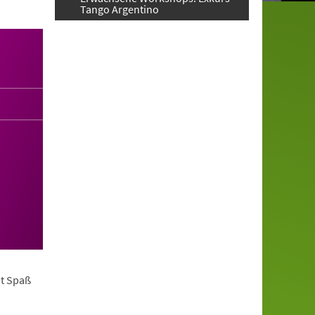
Tango Argentino
it Spaß