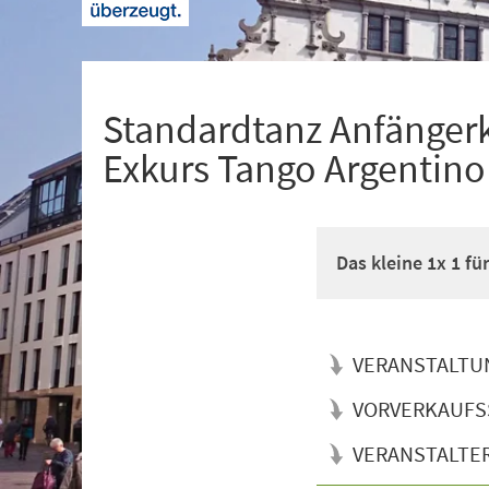
+
1
Standardtanz Anfänger
Exkurs Tango Argentino
Das kleine 1x 1 f
VERANSTALTU
VORVERKAUFS
VERANSTALTE