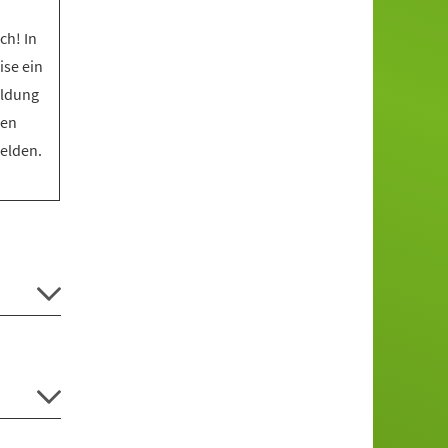
ch! In
ise ein
eldung
den
melden.