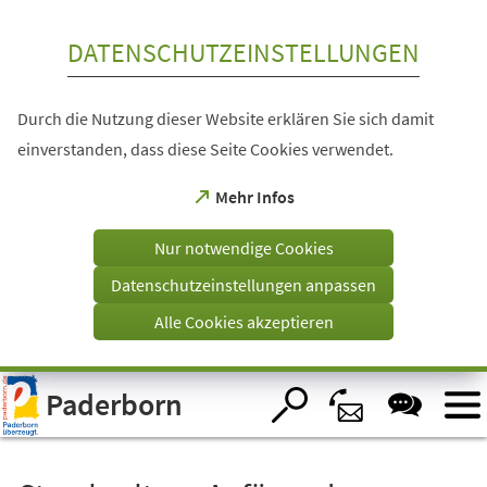
Inhalt anspringen
DATENSCHUTZEINSTELLUNGEN
Durch die Nutzung dieser Website erklären Sie sich damit
einverstanden, dass diese Seite Cookies verwendet.
(Öffnet
Mehr Infos
in
einem
Nur notwendige Cookies
neuen
Tab)
Datenschutzeinstellungen anpassen
Alle Cookies akzeptieren
Visuelle
Paderborn
Assistenzsoftware
öffnen.