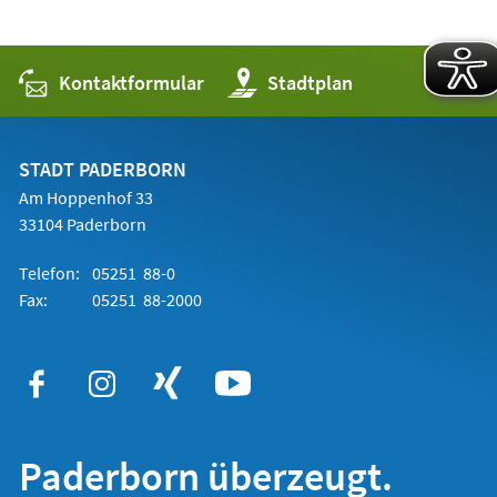
Kontaktformular
(Öffnet
Stadtplan
in
einem
neuen
Tab)
STADT PADERBORN
Am Hoppenhof 33
33104 Paderborn
Telefon:
05251 88-0
Fax:
05251 88-2000
Paderborn überzeugt.