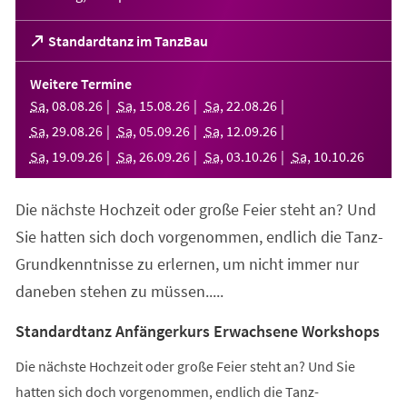
(Öffnet
Standardtanz im TanzBau
in
einem
Weitere Termine
neuen
Sa
,
08
.
08
.
26
Sa
,
15
.
08
.
26
Sa
,
22
.
08
.
26
Tab)
Sa
,
29
.
08
.
26
Sa
,
05
.
09
.
26
Sa
,
12
.
09
.
26
Sa
,
19
.
09
.
26
Sa
,
26
.
09
.
26
Sa
,
03
.
10
.
26
Sa
,
10
.
10
.
26
Die nächste Hochzeit oder große Feier steht an? Und
Sie hatten sich doch vorgenommen, endlich die Tanz-
Grundkenntnisse zu erlernen, um nicht immer nur
daneben stehen zu müssen.....
Standardtanz Anfängerkurs Erwachsene Workshops
Die nächste Hochzeit oder große Feier steht an? Und Sie
hatten sich doch vorgenommen, endlich die Tanz-