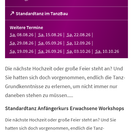
(Öffnet
Standardtanz im TanzBau
in
einem
Weitere Termine
neuen
Sa
,
08
.
08
.
26
Sa
,
15
.
08
.
26
Sa
,
22
.
08
.
26
Tab)
Sa
,
29
.
08
.
26
Sa
,
05
.
09
.
26
Sa
,
12
.
09
.
26
Sa
,
19
.
09
.
26
Sa
,
26
.
09
.
26
Sa
,
03
.
10
.
26
Sa
,
10
.
10
.
26
Die nächste Hochzeit oder große Feier steht an? Und
Sie hatten sich doch vorgenommen, endlich die Tanz-
Grundkenntnisse zu erlernen, um nicht immer nur
daneben stehen zu müssen.....
Standardtanz Anfängerkurs Erwachsene Workshops
Die nächste Hochzeit oder große Feier steht an? Und Sie
hatten sich doch vorgenommen, endlich die Tanz-