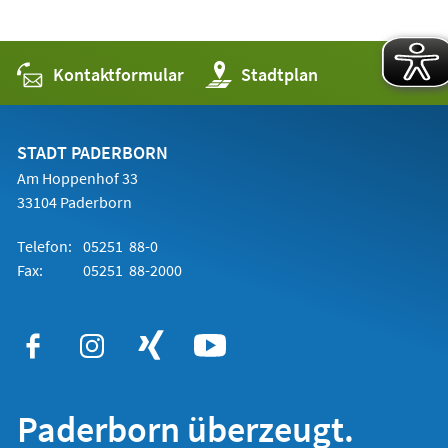
Kontaktformular
(Öffnet
Stadtplan
in
einem
neuen
Tab)
STADT PADERBORN
Am Hoppenhof 33
33104 Paderborn
Telefon:
05251 88-0
Fax:
05251 88-2000
Paderborn überzeugt.