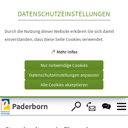
Inhalt anspringen
DATENSCHUTZEINSTELLUNGEN
Durch die Nutzung dieser Website erklären Sie sich damit
einverstanden, dass diese Seite Cookies verwendet.
(Öffnet
Mehr Infos
in
einem
Nur notwendige Cookies
neuen
Tab)
Datenschutzeinstellungen anpassen
Alle Cookies akzeptieren
Visuelle
Paderborn
Assistenzsoftware
öffnen.