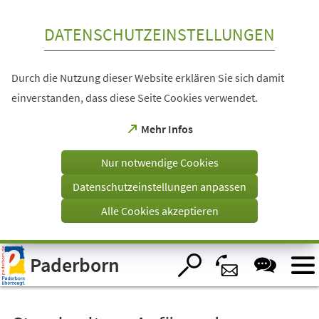
Inhalt anspringen
DATENSCHUTZEINSTELLUNGEN
Durch die Nutzung dieser Website erklären Sie sich damit
einverstanden, dass diese Seite Cookies verwendet.
(Öffnet
Mehr Infos
in
einem
Nur notwendige Cookies
neuen
Tab)
Datenschutzeinstellungen anpassen
Alle Cookies akzeptieren
Visuelle
Paderborn
Assistenzsoftware
öffnen.