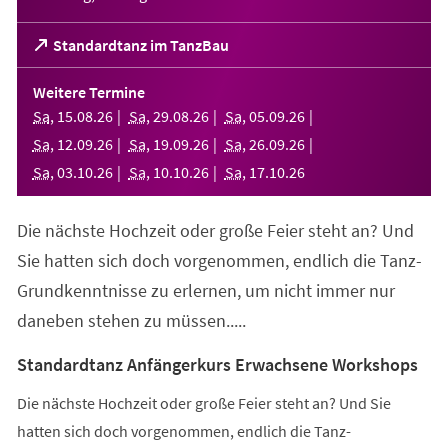
(Öffnet
Standardtanz im TanzBau
in
einem
Weitere Termine
neuen
Sa
,
15
.
08
.
26
Sa
,
29
.
08
.
26
Sa
,
05
.
09
.
26
Tab)
Sa
,
12
.
09
.
26
Sa
,
19
.
09
.
26
Sa
,
26
.
09
.
26
Sa
,
03
.
10
.
26
Sa
,
10
.
10
.
26
Sa
,
17
.
10
.
26
Die nächste Hochzeit oder große Feier steht an? Und
Sie hatten sich doch vorgenommen, endlich die Tanz-
Grundkenntnisse zu erlernen, um nicht immer nur
daneben stehen zu müssen.....
Standardtanz Anfängerkurs Erwachsene Workshops
Die nächste Hochzeit oder große Feier steht an? Und Sie
hatten sich doch vorgenommen, endlich die Tanz-