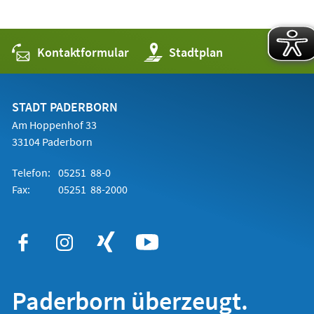
Kontaktformular
(Öffnet
Stadtplan
in
einem
neuen
Tab)
STADT PADERBORN
Am Hoppenhof 33
33104 Paderborn
Telefon:
05251 88-0
Fax:
05251 88-2000
Paderborn überzeugt.