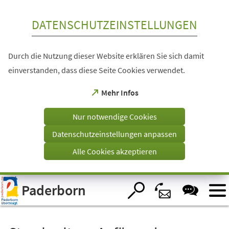
Inhalt anspringen
DATENSCHUTZEINSTELLUNGEN
Durch die Nutzung dieser Website erklären Sie sich damit
einverstanden, dass diese Seite Cookies verwendet.
(Öffnet
Mehr Infos
in
einem
Nur notwendige Cookies
neuen
Tab)
Datenschutzeinstellungen anpassen
Alle Cookies akzeptieren
Visuelle
Paderborn
Assistenzsoftware
öffnen.