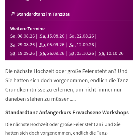
(Öffnet
Standardtanz im TanzBau
in
einem
Weitere Termine
neuen
Sa
,
08
.
08
.
26
Sa
,
15
.
08
.
26
Sa
,
22
.
08
.
26
Tab)
Sa
,
29
.
08
.
26
Sa
,
05
.
09
.
26
Sa
,
12
.
09
.
26
Sa
,
19
.
09
.
26
Sa
,
26
.
09
.
26
Sa
,
03
.
10
.
26
Sa
,
10
.
10
.
26
Die nächste Hochzeit oder große Feier steht an? Und
Sie hatten sich doch vorgenommen, endlich die Tanz-
Grundkenntnisse zu erlernen, um nicht immer nur
daneben stehen zu müssen.....
Standardtanz Anfängerkurs Erwachsene Workshops
Die nächste Hochzeit oder große Feier steht an? Und Sie
hatten sich doch vorgenommen, endlich die Tanz-