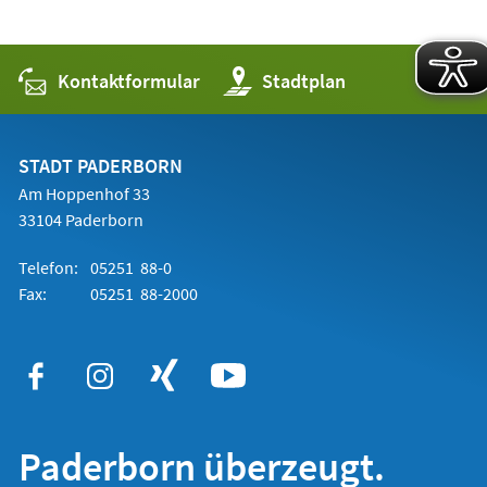
Kontaktformular
(Öffnet
Stadtplan
in
einem
neuen
Tab)
STADT PADERBORN
Am Hoppenhof 33
33104 Paderborn
Telefon:
05251 88-0
Fax:
05251 88-2000
Paderborn überzeugt.