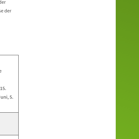
der
se der
e
 15.
Juni, 5.