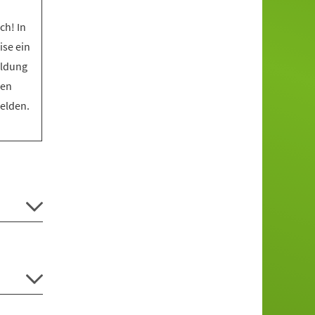
ch! In
ise ein
eldung
den
melden.