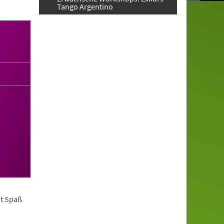
Tango Argentino
it Spaß