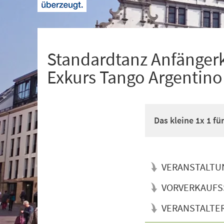
+
1
Standardtanz Anfänger
Exkurs Tango Argentino
Das kleine 1x 1 f
VERANSTALTU
VORVERKAUFS
VERANSTALTE