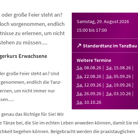
 oder große Feier steht an?
Samstag, 29. August 2026
 doch vorgenommen, endlich
15:00
bis
17:00
nisse zu erlernen, um nicht
tehen zu müssen.....
(Öffnet
Standardtanz im TanzBau
in
gerkurs Erwachsene
einem
Weitere Termine
neuen
Sa
,
08
.
08
.
26
Sa
,
15
.
08
.
26
Tab)
er große Feier steht an? Und
Sa
,
22
.
08
.
26
Sa
,
05
.
09
.
26
orgenommen, endlich die Tanz-
Sa
,
12
.
09
.
26
Sa
,
19
.
09
.
26
ernen, um nicht immer nur
Sa
,
26
.
09
.
26
Sa
,
03
.
10
.
26
en.....
Sa
,
10
.
10
.
26
 genau das Richtige für Sie! Wir
e Tänze bei, die Sie im echten Leben anweden können, damit Sie m
lichkeit begehen können. Beigebracht werden die praxistauglichen