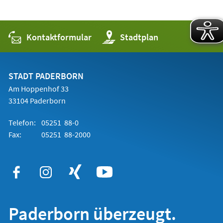
Kontaktformular
(Öffnet
Stadtplan
in
einem
neuen
Tab)
STADT PADERBORN
Am Hoppenhof 33
33104 Paderborn
Telefon:
05251 88-0
Fax:
05251 88-2000
Paderborn überzeugt.