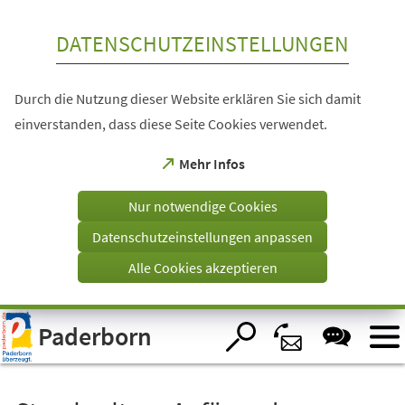
Inhalt anspringen
DATENSCHUTZEINSTELLUNGEN
Durch die Nutzung dieser Website erklären Sie sich damit
einverstanden, dass diese Seite Cookies verwendet.
(Öffnet
Mehr Infos
in
einem
Nur notwendige Cookies
neuen
Tab)
Datenschutzeinstellungen anpassen
Alle Cookies akzeptieren
Visuelle
Paderborn
Assistenzsoftware
öffnen.