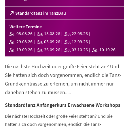
(Öffnet
Standardtanz im TanzBau
in
einem
Weitere Termine
neuen
Sa
,
08
.
08
.
26
Sa
,
15
.
08
.
26
Sa
,
22
.
08
.
26
Tab)
Sa
,
29
.
08
.
26
Sa
,
05
.
09
.
26
Sa
,
12
.
09
.
26
Sa
,
19
.
09
.
26
Sa
,
26
.
09
.
26
Sa
,
03
.
10
.
26
Sa
,
10
.
10
.
26
Die nächste Hochzeit oder große Feier steht an? Und
Sie hatten sich doch vorgenommen, endlich die Tanz-
Grundkenntnisse zu erlernen, um nicht immer nur
daneben stehen zu müssen.....
Standardtanz Anfängerkurs Erwachsene Workshops
Die nächste Hochzeit oder große Feier steht an? Und Sie
hatten sich doch vorgenommen, endlich die Tanz-