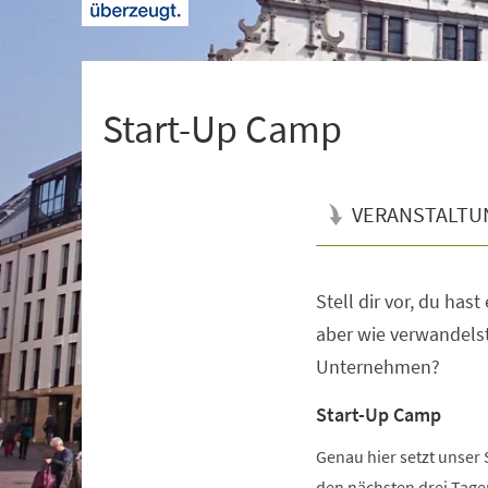
+
1
Start-Up Camp
VERANSTALTU
Stell dir vor, du hast e
Veranstaltungsinformationen
aber wie ver­wan­delst 
Un­ter­neh­men?
Start-Up Camp
Genau hier setzt unser 
den nächsten drei Tagen