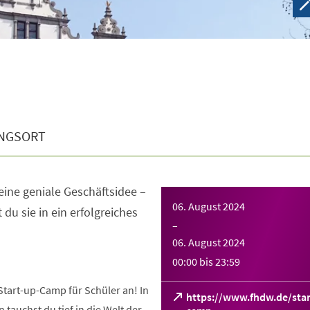
NGSORT
i­ne ge­nia­le Ge­schäfts­idee –
06. August 2024
du sie in ein er­folg­rei­ches
–
06. August 2024
00:00
bis
23:59
Start-up-Camp für Schüler an! In
https://www.fhdw.de/star
 tauchst du tief in die Welt der