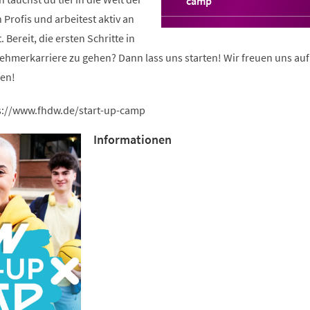
(Öffnet
camp
in
n Profis und arbeitest aktiv an
einem
Bereit, die ersten Schritte in
neuen
Tab)
ehmerkarriere zu gehen? Dann lass uns starten! Wir freuen uns auf
een!
s://www.fhdw.de/start-up-camp
Informationen