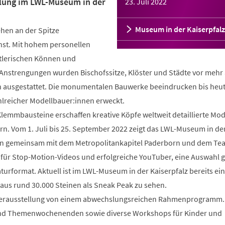
lung im LWL-Museum in der
23. Juli 2022
Museum in der Kaiserpfalz
hen an der Spitze
unst. Mit hohem personellen
lerischen Können und
Anstrengungen wurden Bischofssitze, Klöster und Städte vor mehr 
n ausgestattet. Die monumentalen Bauwerke beeindrucken bis heu
hlreicher Modellbauer:innen erweckt.
Klemmbausteine erschaffen kreative Köpfe weltweit detaillierte Mod
rn. Vom 1. Juli bis 25. September 2022 zeigt das LWL-Museum in de
orn gemeinsam mit dem Metropolitankapitel Paderborn und dem Te
 für Stop-Motion-Videos und erfolgreiche YouTuber, eine Auswahl 
urformat. Aktuell ist im LWL-Museum in der Kaiserpfalz bereits ei
us rund 30.000 Steinen als Sneak Peak zu sehen.
nderausstellung von einem abwechslungsreichen Rahmenprogramm.
nd Themenwochenenden sowie diverse Workshops für Kinder und