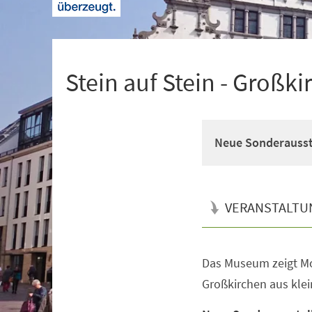
+
1
Stein auf Stein - Großk
Neue Sonderausst
VERANSTALTU
Das Museum zeigt Mod
Veranstaltungsinformationen
Großkirchen aus kle