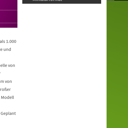
als 1.000
te und
elle von
r
am von
großer
n Modell
 Geplant