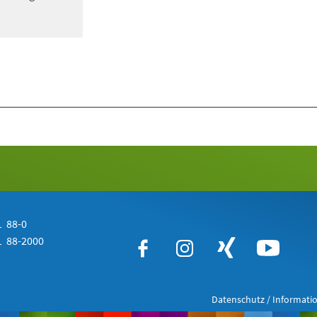
 88-0
 88-2000
Datenschutz / Informatio