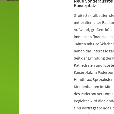
Neue Sonderausstel
Kaiserpfalz
Große Sakralbauten ste
mittelalterlicher Bauk
Aufwand, großem künst
immensen finanziellen 
Jahren mit Großkirche
haben das Interesse za
Seit der Erfindung der 
Kathedralen und Klöste
Kaiserpfalz in Paderb
Hundbrax, Spezialisten
Kirchenbauten im Miniat
des Paderborner Doms a
Begleitet wird die So
sind Vortragsabende u