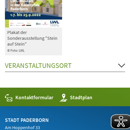
Plakat der
Sonderausstellung "Stein
auf Stein"
© Foto: LWL
VERANSTALTUNGSORT
Kontaktformular
(Öffnet
Stadtplan
in
einem
neuen
Tab)
STADT PADERBORN
Am Hoppenhof 33