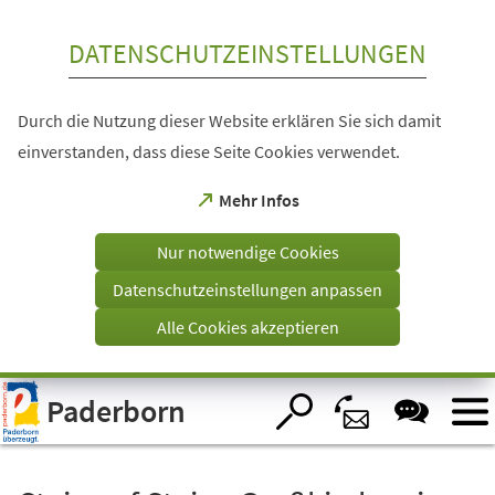
Inhalt anspringen
DATENSCHUTZEINSTELLUNGEN
Durch die Nutzung dieser Website erklären Sie sich damit
einverstanden, dass diese Seite Cookies verwendet.
(Öffnet
Mehr Infos
in
einem
Nur notwendige Cookies
neuen
Tab)
Datenschutzeinstellungen anpassen
Alle Cookies akzeptieren
Visuelle
Paderborn
Assistenzsoftware
öffnen.