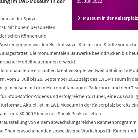
lung im LWL-Museum in der
05. Juli 2022
Museum in der Kaiserpfalz
hen an der Spitze
unst. Mit hohem personellen
lerischen Können und
Anstrengungen wurden Bischofssitze, Klöster und Städte vor mehr 
n ausgestattet. Die monumentalen Bauwerke beeindrucken bis heu
hlreicher Modellbauer:innen erweckt.
Klemmbausteine erschaffen kreative Köpfe weltweit detaillierte Mod
rn. Vom 1. Juli bis 25. September 2022 zeigt das LWL-Museum in de
orn gemeinsam mit dem Metropolitankapitel Paderborn und dem Te
 für Stop-Motion-Videos und erfolgreiche YouTuber, eine Auswahl 
urformat. Aktuell ist im LWL-Museum in der Kaiserpfalz bereits ei
us rund 30.000 Steinen als Sneak Peak zu sehen.
nderausstellung von einem abwechslungsreichen Rahmenprogramm.
nd Themenwochenenden sowie diverse Workshops für Kinder und