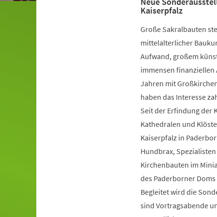
Neue Sonderausstel
Kaiserpfalz
Große Sakralbauten ste
mittelalterlicher Bauk
Aufwand, großem künst
immensen finanziellen 
Jahren mit Großkirche
haben das Interesse za
Seit der Erfindung der 
Kathedralen und Klöste
Kaiserpfalz in Paderb
Hundbrax, Spezialisten
Kirchenbauten im Miniat
des Paderborner Doms a
Begleitet wird die So
sind Vortragsabende u