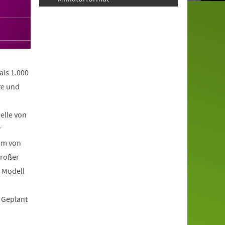
als 1.000
te und
elle von
r
am von
großer
n Modell
 Geplant