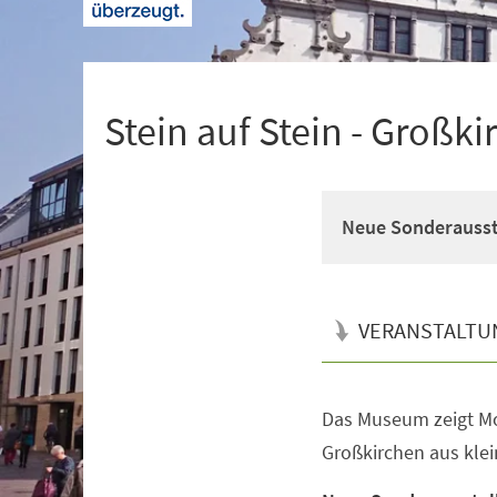
+
1
Stein auf Stein - Großk
Neue Sonderausst
VERANSTALTU
Das Museum zeigt Mod
Veranstaltungsinformationen
Großkirchen aus kle