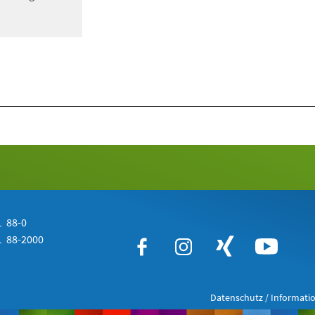
 88-0
 88-2000
Datenschutz / Informatio